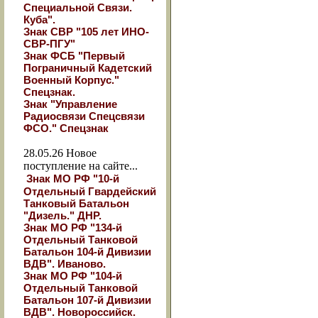
Специальной Связи.
Куба".
Знак СВР "105 лет ИНО-
СВР-ПГУ"
Знак ФСБ "Первый
Пограничный Кадетский
Военный Корпус."
Спецзнак.
Знак "Управление
Радиосвязи Спецсвязи
ФСО." Спецзнак
28.05.26
Новое
поступление на сайте...
Знак МО РФ "10-й
Отдельный Гвардейский
Танковый Батальон
"Дизель." ДНР.
Знак МО РФ "134-й
Отдельный Танковой
Батальон 104-й Дивизии
ВДВ". Иваново.
Знак МО РФ "104-й
Отдельный Танковой
Батальон 107-й Дивизии
ВДВ". Новороссийск.