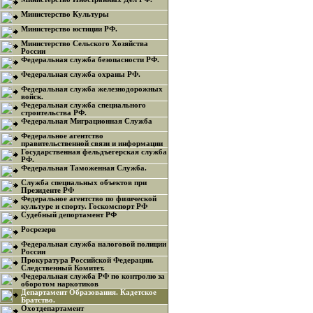
Министерство Культуры
Министерство юстиции РФ.
Министерство Сельского Хозяйства
России
Федеральная служба безопасности РФ.
Федеральная служба охраны РФ.
Федеральная служба железнодорожных
войск.
Федеральная служба специального
строительства РФ.
Федеральная Миграционная Служба
Федеральное агентство
правительственной связи и информации
Государственная фельдъегерская служба
РФ.
Федеральная Таможенная Служба.
Служба специальных объектов при
Президенте РФ
Федеральное агентство по физической
культуре и спорту. Госкомспорт РФ
Судебный депортамент РФ
Росрезерв
Федеральная служба налоговой полиции
России
Прокуратура Российской Федерации.
Следственный Комитет.
Федеральная служба РФ по контролю за
оборотом наркотиков
Департамент Образования. Кадетское
Братство.
Охотдепартамент