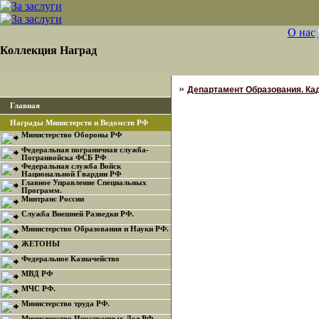
О нас
Коллекция Наград
»
Департамент Образования. Кад
Главная
Награды Министерств и Ведомств РФ
Министерство Обороны РФ
Федеральная пограничная служба-
Погранвойска ФСБ РФ
Федеральная служба Войск
Национальной Гвардии РФ
Главное Управление Специальных
Программ.
Минтранс России
Служба Внешней Разведки РФ.
Министерство Образования и Науки РФ.
ЖЕТОНЫ
Федеральное Казначейство
МВД РФ
МЧС РФ.
Министерство труда РФ.
Министерство Иностранных Дел РФ.