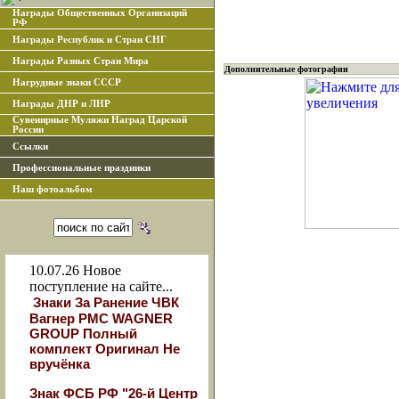
Награды Общественных Организаций
РФ
Награды Республик и Стран СНГ
Награды Разных Стран Мира
Дополнительные фотографии
Нагрудные знаки СССР
Награды ДНР и ЛНР
Сувенирные Муляжи Наград Царской
России
Ссылки
Профессиональные праздники
Наш фотоальбом
10.07.26
Новое
поступление на сайте...
Знаки За Ранение ЧВК
Вагнер РМС WAGNER
GROUP Полный
комплект Оригинал Не
вручёнка
Знак ФСБ РФ "26-й Центр