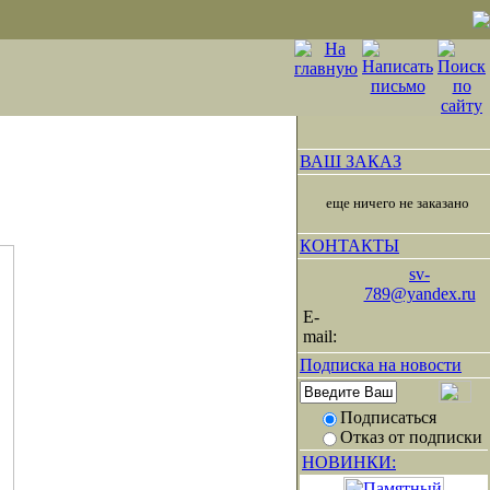
ВАШ ЗАКАЗ
еще ничего не заказано
КОНТАКТЫ
sv-
789@yandex.ru
E-
mail:
Подписка на новости
Подписаться
Отказ от подписки
НОВИНКИ: