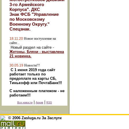
3-го Армейского
Корпуса". ДКС
Знак ФСБ "Управление
по Московскому
Военному Округу."
Спецзнак.
18.11.20
Новое поступление на
сайте...
Новый раздел на сайте -
Жетоны, Бляхи - выставлена
21 новинка.
30.05.19
Новости!!!
С 1 июня 2019 года сайт
работает только по
предоплате на карты СБ,
Тинькофф или ПочтаБанк!!!
С наложенным платежом - не
работаем!!!
|
|
Все новости
Архив
RSS
Посетителей на сайте:
77
© 2006 Zasluga.ru За Заслуги