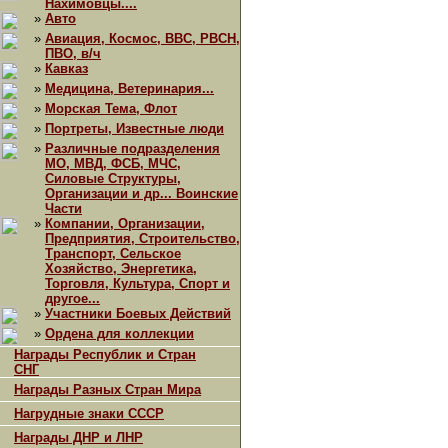
Нахимовцы....
»
Авто
»
Авиация, Космос, ВВС, РВСН,
ПВО, в/ч
»
Кавказ
»
Медицина, Ветеринария...
»
Морская Тема, Флот
»
Портреты, Известные люди
»
Различные подразделения
МО, МВД, ФСБ, МЧС,
Силовые Структуры,
Организации и др... Воинские
Части
»
Компании, Организации,
Предприятия, Строительство,
Транспорт, Сельское
Хозяйство, Энергетика,
Торговля, Культура, Спорт и
другое...
»
Участники Боевых Действий
»
Ордена для коллекции
Награды Республик и Стран
СНГ
Награды Разных Стран Мира
Нагрудные знаки СССР
Награды ДНР и ЛНР