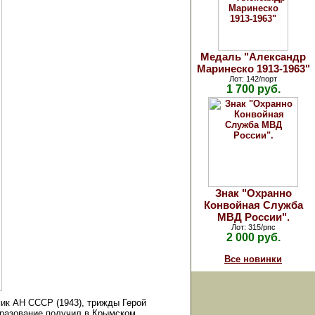
Медаль "Александр
Маринеско 1913-1963"
Лот: 142/порт
1 700 руб.
Знак "Охранно
Конвойная Служба
МВД России".
Лот: 315/рпс
2 000 руб.
Все новинки
мик АН СССР (1943), трижды Герой
Образование получил в Крымском