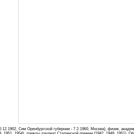
.12.1902, Сим Оренбургской губернии - 7.2.1960, Москва), физик, акаде
, 1951, 1954), трижды лауреат Сталинской премии (1942, 1949, 1951). 