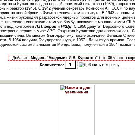
водством Курчатов создан первый советский циклотрон (1939), открыто с
рный реактор (1946). С 1942 ученый секретарь Комиссии АН СССР по на
орию танковой брони в Физико-техническом институте. В 1943 основал и
онца жизни руководил разработкой ядерных проектов для военных целей в
ектив создал советскую атомную бомбу, покончив с монополизмом США 
или под контролем
Л.П. Берии
и
НКВД
. С 1950 депутат Верховного Сове
 построена первая в мире АЭС. Открытия Курчатова дали возможность
С
 позиции силы. Во многом благодаря ему после окончания Великой Отеч
сти. В 1954 получил Государственную, в 1957 - Ленинскую премию. Пос
одической системы элементов Менделеева, полученный в 1964; назван в
Добавить
Медаль "Академик И.В. Курчатов"
Лот: 067/порт в кор
Количество: