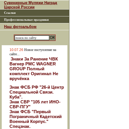
Сувенирные Муляжи Наград
Царской России
Ссылки
Профессиональные праздники
Наш фотоальбом
10.07.26
Новое поступление на
сайте...
Знаки За Ранение ЧВК
Вагнер РМС WAGNER
GROUP Полный
комплект Оригинал Не
вручёнка
Знак ФСБ РФ "26-й Центр
Специальной Связи.
Куба".
Знак СВР "105 лет ИНО-
СВР-ПГУ"
Знак ФСБ "Первый
Пограничный Кадетский
Военный Корпус."
Спецзнак.