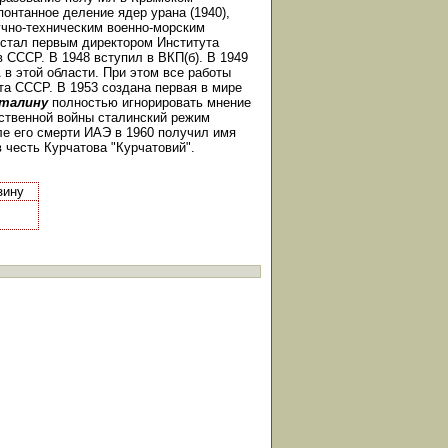
понтанное деление ядер урана (1940),
учно-техническим военно-морским
 стал первым директором Института
 СССР. В 1948 вступил в ВКП(б). В 1949
в этой области. При этом все работы
та СССР. В 1953 создана первая в мире
талину
полностью игнорировать мнение
ественной войны сталинский режим
ле его смерти ИАЭ в 1960 получил имя
 честь Курчатова "Курчатовий".
зину