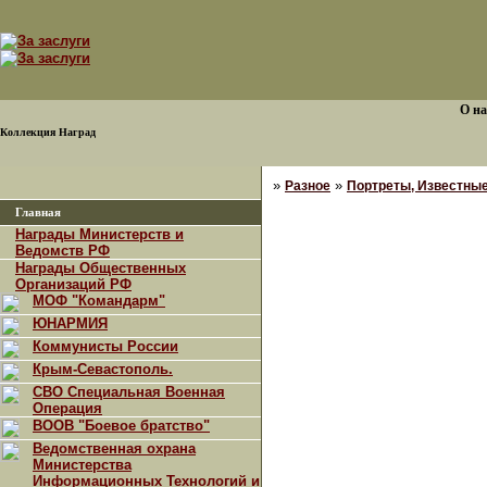
О на
Коллекция Наград
»
»
Разное
Портреты, Известны
Главная
Награды Министерств и
Ведомств РФ
Награды Общественных
Организаций РФ
МОФ "Командарм"
ЮНАРМИЯ
Коммунисты России
Крым-Севастополь.
СВО Специальная Военная
Операция
ВООВ "Боевое братство"
Ведомственная охрана
Министерства
Информационных Технологий и