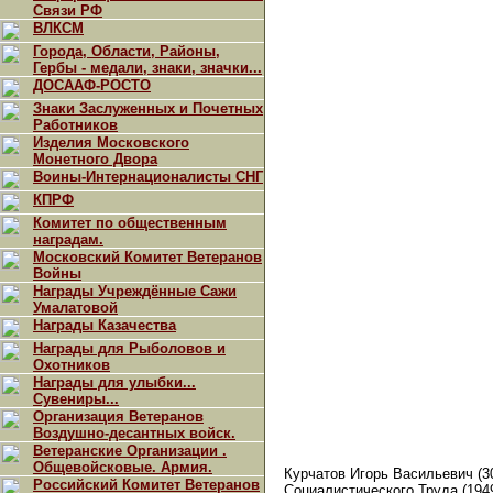
Связи РФ
ВЛКСМ
Города, Области, Районы,
Гербы - медали, знаки, значки...
ДОСААФ-РОСТО
Знаки Заслуженных и Почетных
Работников
Изделия Московского
Монетного Двора
Воины-Интернационалисты СНГ
КПРФ
Комитет по общественным
наградам.
Московский Комитет Ветеранов
Войны
Награды Учреждённые Сажи
Умалатовой
Награды Казачества
Награды для Рыболовов и
Охотников
Награды для улыбки...
Сувениры...
Организация Ветеранов
Воздушно-десантных войск.
Ветеранские Организации .
Общевойсковые. Армия.
Курчатов Игорь Васильевич (30
Российский Комитет Ветеранов
Социалистического Труда (1949