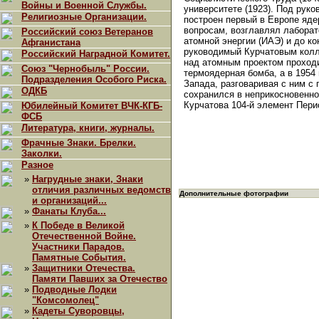
Войны и Военной Службы.
университете (1923). Под руко
Религиозные Организации.
построен первый в Европе яде
вопросам, возглавлял лаборат
Российский союз Ветеранов
атомной энергии (ИАЭ) и до к
Афганистана
руководимый Курчатовым колл
Российский Наградной Комитет.
над атомным проектом проход
Союз "Чернобыль" России.
термоядерная бомба, а в 1954
Подразделения Особого Риска.
Запада, разговаривая с ним с
ОДКБ
сохранился в неприкосновенно
Курчатова 104-й элемент Пери
Юбилейный Комитет ВЧК-КГБ-
ФСБ
Литература, книги, журналы.
Фрачные Знаки. Брелки.
Заколки.
Разное
»
Нагрудные знаки, Знаки
отличия различных ведомств
Дополнительные фотографии
и организаций...
»
Фанаты Клуба...
»
К Победе в Великой
Отечественной Войне.
Участники Парадов.
Памятные События.
»
Защитники Отечества.
Памяти Павших за Отечество
»
Подводные Лодки
"Комсомолец"
»
Кадеты Суворовцы,