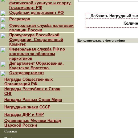
физической культуре и спорту.
Госкомспорт РФ
Судебный депортамент РФ
Добавить
Нагрудный зн
Росрезерв
Количе
Федеральная служба налоговой
полиции России
Прокуратура Российской
Федерации. Следственный
Дополнительные фотографии
Комитет.
Федеральная служба РФ по
контролю за оборотом
наркотиков
Департамент Образования.
Кадетское Братство.
Охотдепартамент
Награды Общественных
Организаций РФ
Награды Республик и Стран
СНГ
Награды Разных Стран Мира
Нагрудные знаки СССР
Награды ДНР и ЛНР
Сувенирные Муляжи Наград
Царской России
Ссылки