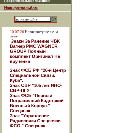
Профессиональные праздники
Наш фотоальбом
10.07.26
Новое поступление на
сайте...
Знаки За Ранение ЧВК
Вагнер РМС WAGNER
GROUP Полный
комплект Оригинал Не
вручёнка
Знак ФСБ РФ "26-й Центр
Специальной Связи.
Куба".
Знак СВР "105 лет ИНО-
СВР-ПГУ"
Знак ФСБ "Первый
Пограничный Кадетский
Военный Корпус."
Спецзнак.
Знак "Управление
Радиосвязи Спецсвязи
ФСО." Спецзнак