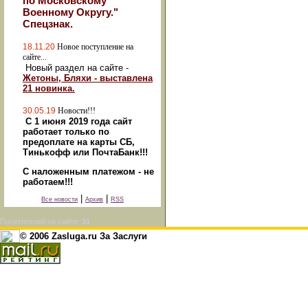
по Московскому
Военному Округу."
Спецзнак.
18.11.20
Новое поступление на
сайте...
Новый раздел на сайте -
Жетоны, Бляхи - выставлена
21 новинка.
30.05.19
Новости!!!
С 1 июня 2019 года сайт
работает только по
предоплате на карты СБ,
Тинькофф или ПочтаБанк!!!
С наложенным платежом - не
работаем!!!
|
|
Все новости
Архив
RSS
Посетителей на сайте:
31
© 2006 Zasluga.ru За Заслуги