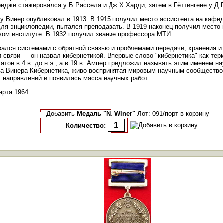
ридже стажировался у Б.Рассела и Дж.Х.Харди, затем в Гёттингене у Д.
у Винер опубликовал в 1913. В 1915 получил место ассистента на каф
для энциклопедии, пытался преподавать. В 1919 наконец получил место
ком институте. В 1932 получил звание профессора МТИ.
вался системами с обратной связью и проблемами передачи, хранения 
связи — он назвал кибернетикой. Впервые слово "кибернетика" как тер
тон в 4 в. до н.э., а в 19 в. Ампер предложил называть этим именем н
га Винера Кибернетика, живо воспринятая мировым научным сообщество
 направлений и появилась масса научных работ.
арта 1964.
Добавить
Медаль "N. Winer"
Лот: 091/порт в корзину
Количество: