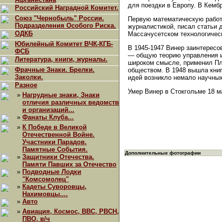
для поездки в Европу. В Кемб
Российский Наградной Комитет.
Союз "Чернобыль" России.
Первую математическую работ
Подразделения Особого Риска.
журналистикой, писал статьи 
ОДКБ
Массачусетском технологичес
Юбилейный Комитет ВЧК-КГБ-
В 1945-1947 Винер заинтересо
ФСБ
— общую теорию управления и 
Литература, книги, журналы.
широком смысле, применил Пла
Фрачные Знаки. Брелки.
обществом. В 1948 вышла кни
Заколки.
идей возникло немало научных
Разное
Умер Винер в Стокгольме 18 м
»
Нагрудные знаки, Знаки
отличия различных ведомств
и организаций...
»
Фанаты Клуба...
»
К Победе в Великой
Отечественной Войне.
Участники Парадов.
Памятные События.
Дополнительные фотографии
»
Защитники Отечества.
Памяти Павших за Отечество
»
Подводные Лодки
"Комсомолец"
»
Кадеты Суворовцы,
Нахимовцы....
»
Авто
»
Авиация, Космос, ВВС, РВСН,
ПВО, в/ч