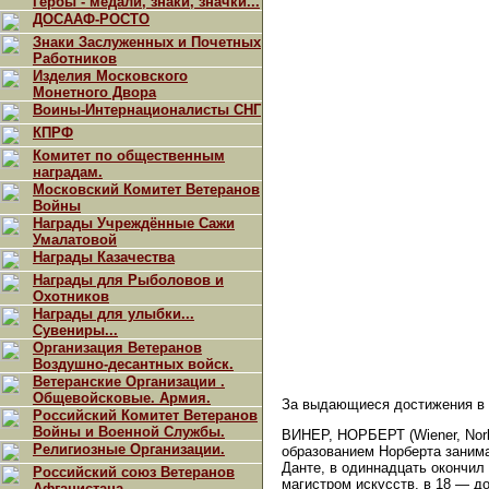
Гербы - медали, знаки, значки...
ДОСААФ-РОСТО
Знаки Заслуженных и Почетных
Работников
Изделия Московского
Монетного Двора
Воины-Интернационалисты СНГ
КПРФ
Комитет по общественным
наградам.
Московский Комитет Ветеранов
Войны
Награды Учреждённые Сажи
Умалатовой
Награды Казачества
Награды для Рыболовов и
Охотников
Награды для улыбки...
Сувениры...
Организация Ветеранов
Воздушно-десантных войск.
Ветеранские Организации .
Общевойсковые. Армия.
За выдающиеся достижения в 
Российский Комитет Ветеранов
Войны и Военной Службы.
ВИНЕР, НОРБЕРТ (Wiener, Norbe
Религиозные Организации.
образованием Норберта занима
Данте, в одиннадцать окончил
Российский союз Ветеранов
магистром искусств, в 18 — д
Афганистана