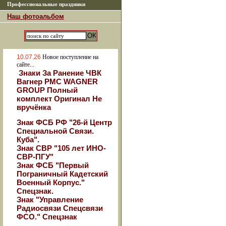
Профессиональные праздники
Наш фотоальбом
10.07.26
Новое поступление на
сайте...
Знаки За Ранение ЧВК
Вагнер РМС WAGNER
GROUP Полный
комплект Оригинал Не
вручёнка
Знак ФСБ РФ "26-й Центр
Специальной Связи.
Куба".
Знак СВР "105 лет ИНО-
СВР-ПГУ"
Знак ФСБ "Первый
Пограничный Кадетский
Военный Корпус."
Спецзнак.
Знак "Управление
Радиосвязи Спецсвязи
ФСО." Спецзнак