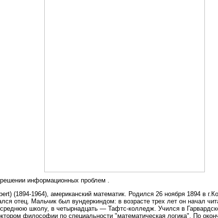
решении информационных проблем .
rt) (1894-1964), американский математик. Родился 26 ноября 1894 в г.
лся отец. Мальчик был вундеркиндом: в возрасте трех лет он начал чита
 среднюю школу, в четырнадцать — Тафтс-колледж. Учился в Гарвардско
октором философии по специальности "математическая логика". По око