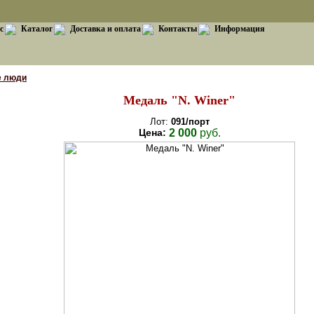
с
Каталог
Доставка и оплата
Контакты
Информация
е люди
Медаль "N. Winer"
Лот:
091/порт
Цена:
2 000
руб.