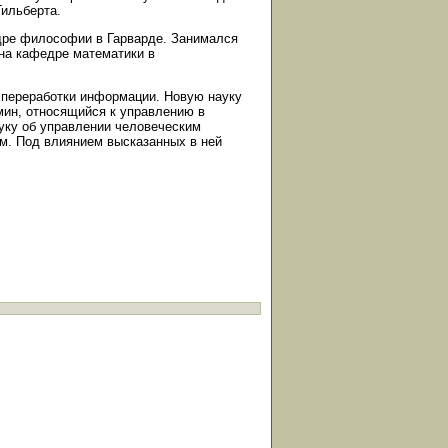
Гильберта.
едре философии в Гарварде. Занимался
 на кафедре математики в
и переработки информации. Новую науку
мин, относящийся к управлению в
ауку об управлении человеческим
м. Под влиянием высказанных в ней