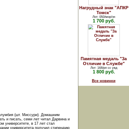
Нагрудный знак "АПКР
Томск"
Лот: 050/мор/зн
1 700 руб.
Памятная медаль "За
Отличие в Службе"
Лот: 168/рп сс увд
1 800 руб.
Все новинки
Колумбия (шт. Миссури). Домашним
ть и писать, семи лет читал Дарвина и
м университете, в 17 лет стал
нчании университета получил стипендию