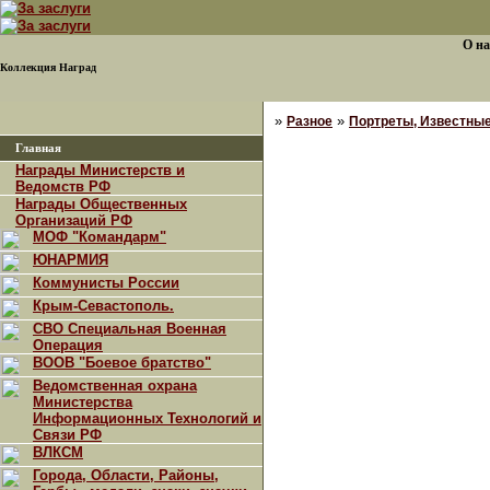
О на
Коллекция Наград
»
»
Разное
Портреты, Известны
Главная
Награды Министерств и
Ведомств РФ
Награды Общественных
Организаций РФ
МОФ "Командарм"
ЮНАРМИЯ
Коммунисты России
Крым-Севастополь.
СВО Специальная Военная
Операция
ВООВ "Боевое братство"
Ведомственная охрана
Министерства
Информационных Технологий и
Связи РФ
ВЛКСМ
Города, Области, Районы,