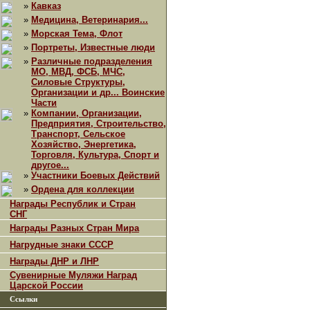
»
Кавказ
»
Медицина, Ветеринария...
»
Морская Тема, Флот
»
Портреты, Известные люди
»
Различные подразделения
МО, МВД, ФСБ, МЧС,
Силовые Структуры,
Организации и др... Воинские
Части
»
Компании, Организации,
Предприятия, Строительство,
Транспорт, Сельское
Хозяйство, Энергетика,
Торговля, Культура, Спорт и
другое...
»
Участники Боевых Действий
»
Ордена для коллекции
Награды Республик и Стран
СНГ
Награды Разных Стран Мира
Нагрудные знаки СССР
Награды ДНР и ЛНР
Сувенирные Муляжи Наград
Царской России
Ссылки