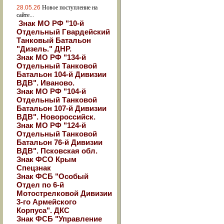
28.05.26
Новое поступление на
сайте...
Знак МО РФ "10-й
Отдельный Гвардейский
Танковый Батальон
"Дизель." ДНР.
Знак МО РФ "134-й
Отдельный Танковой
Батальон 104-й Дивизии
ВДВ". Иваново.
Знак МО РФ "104-й
Отдельный Танковой
Батальон 107-й Дивизии
ВДВ". Новороссийск.
Знак МО РФ "124-й
Отдельный Танковой
Батальон 76-й Дивизии
ВДВ". Псковская обл.
Знак ФСО Крым
Спецзнак
Знак ФСБ "Особый
Отдел по 6-й
Мотострелковой Дивизии
3-го Армейского
Корпуса". ДКС
Знак ФСБ "Управление