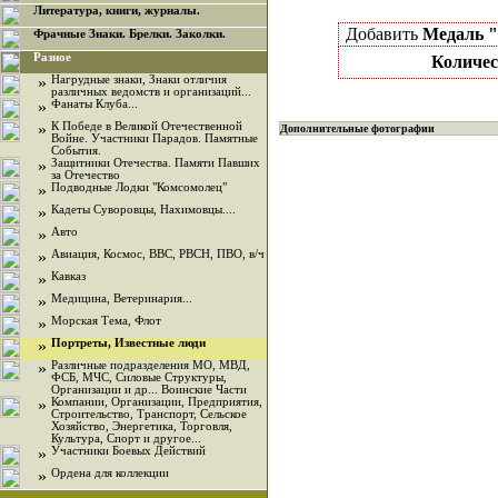
Литература, книги, журналы.
Добавить
Медаль 
Фрачные Знаки. Брелки. Заколки.
Разное
Количес
»
Нагрудные знаки, Знаки отличия
различных ведомств и организаций...
»
Фанаты Клуба...
»
К Победе в Великой Отечественной
Дополнительные фотографии
Войне. Участники Парадов. Памятные
События.
»
Защитники Отечества. Памяти Павших
за Отечество
»
Подводные Лодки "Комсомолец"
»
Кадеты Суворовцы, Нахимовцы....
»
Авто
»
Авиация, Космос, ВВС, РВСН, ПВО, в/ч
»
Кавказ
»
Медицина, Ветеринария...
»
Морская Тема, Флот
»
Портреты, Известные люди
»
Различные подразделения МО, МВД,
ФСБ, МЧС, Силовые Структуры,
Организации и др... Воинские Части
»
Компании, Организации, Предприятия,
Строительство, Транспорт, Сельское
Хозяйство, Энергетика, Торговля,
Культура, Спорт и другое...
»
Участники Боевых Действий
»
Ордена для коллекции