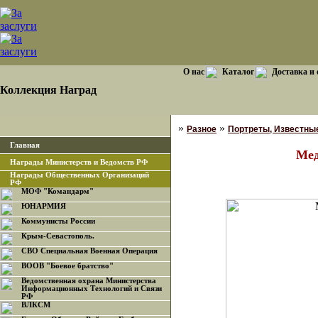
О нас
Каталог
Доставка и
Коллекция Наград
»
»
Разное
Портреты, Известны
Главная
Мед
Награды Министерств и Ведомств РФ
Награды Общественных Организаций
РФ
МОФ "Командарм"
ЮНАРМИЯ
Коммунисты России
Крым-Севастополь.
СВО Специальная Военная Операция
ВООВ "Боевое братство"
Ведомственная охрана Министерства
Информационных Технологий и Связи
РФ
ВЛКСМ