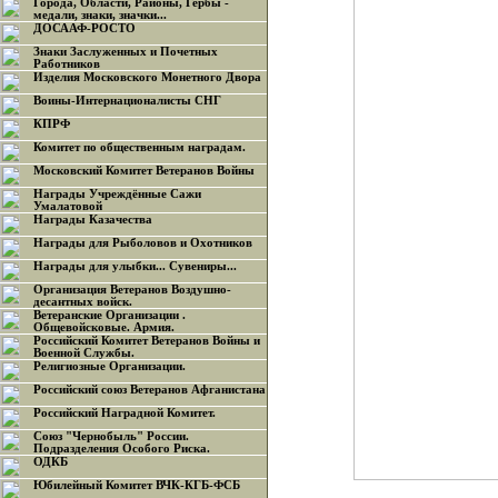
Города, Области, Районы, Гербы -
медали, знаки, значки...
ДОСААФ-РОСТО
Знаки Заслуженных и Почетных
Работников
Изделия Московского Монетного Двора
Воины-Интернационалисты СНГ
КПРФ
Комитет по общественным наградам.
Московский Комитет Ветеранов Войны
Награды Учреждённые Сажи
Умалатовой
Награды Казачества
Награды для Рыболовов и Охотников
Награды для улыбки... Сувениры...
Организация Ветеранов Воздушно-
десантных войск.
Ветеранские Организации .
Общевойсковые. Армия.
Российский Комитет Ветеранов Войны и
Военной Службы.
Религиозные Организации.
Российский союз Ветеранов Афганистана
Российский Наградной Комитет.
Союз "Чернобыль" России.
Подразделения Особого Риска.
ОДКБ
Юбилейный Комитет ВЧК-КГБ-ФСБ