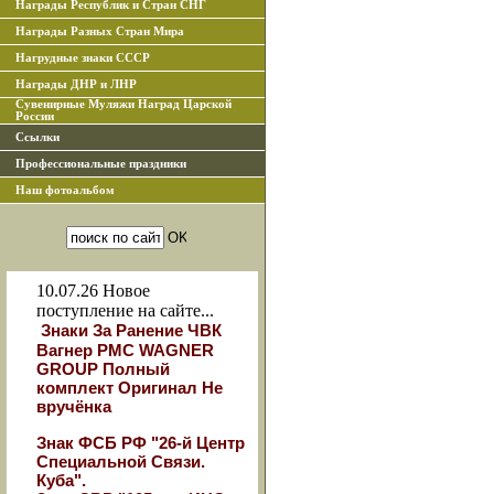
Награды Республик и Стран СНГ
Награды Разных Стран Мира
Нагрудные знаки СССР
Награды ДНР и ЛНР
Сувенирные Муляжи Наград Царской
России
Ссылки
Профессиональные праздники
Наш фотоальбом
10.07.26
Новое
поступление на сайте...
Знаки За Ранение ЧВК
Вагнер РМС WAGNER
GROUP Полный
комплект Оригинал Не
вручёнка
Знак ФСБ РФ "26-й Центр
Специальной Связи.
Куба".