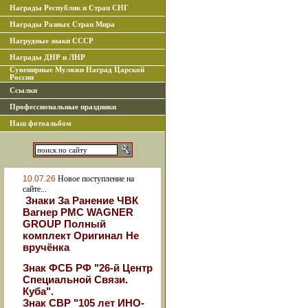
Награды Республик и Стран СНГ
Награды Разных Стран Мира
Нагрудные знаки СССР
Награды ДНР и ЛНР
Сувенирные Муляжи Наград Царской
России
Ссылки
Профессиональные праздники
Наш фотоальбом
10.07.26
Новое поступление на
сайте...
Знаки За Ранение ЧВК
Вагнер РМС WAGNER
GROUP Полный
комплект Оригинал Не
вручёнка
Знак ФСБ РФ "26-й Центр
Специальной Связи.
Куба".
Знак СВР "105 лет ИНО-