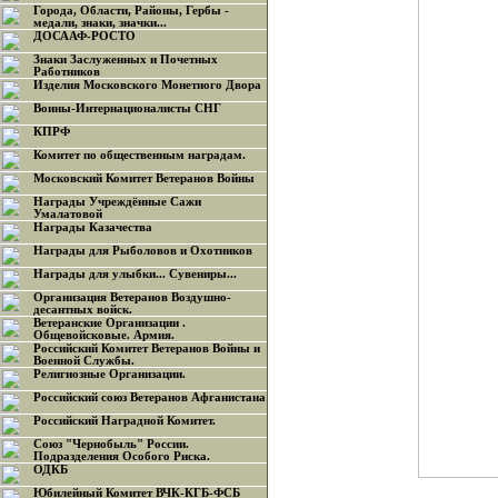
Города, Области, Районы, Гербы -
медали, знаки, значки...
ДОСААФ-РОСТО
Знаки Заслуженных и Почетных
Работников
Изделия Московского Монетного Двора
Воины-Интернационалисты СНГ
КПРФ
Комитет по общественным наградам.
Московский Комитет Ветеранов Войны
Награды Учреждённые Сажи
Умалатовой
Награды Казачества
Награды для Рыболовов и Охотников
Награды для улыбки... Сувениры...
Организация Ветеранов Воздушно-
десантных войск.
Ветеранские Организации .
Общевойсковые. Армия.
Российский Комитет Ветеранов Войны и
Военной Службы.
Религиозные Организации.
Российский союз Ветеранов Афганистана
Российский Наградной Комитет.
Союз "Чернобыль" России.
Подразделения Особого Риска.
ОДКБ
Юбилейный Комитет ВЧК-КГБ-ФСБ