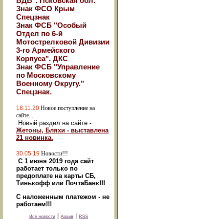
ВДВ". Псковская обл.
Знак ФСО Крым
Спецзнак
Знак ФСБ "Особый
Отдел по 6-й
Мотострелковой Дивизии
3-го Армейского
Корпуса". ДКС
Знак ФСБ "Управление
по Московскому
Военному Округу."
Спецзнак.
18.11.20
Новое поступление на
сайте...
Новый раздел на сайте -
Жетоны, Бляхи - выставлена
21 новинка.
30.05.19
Новости!!!
С 1 июня 2019 года сайт
работает только по
предоплате на карты СБ,
Тинькофф или ПочтаБанк!!!
С наложенным платежом - не
работаем!!!
|
|
Все новости
Архив
RSS