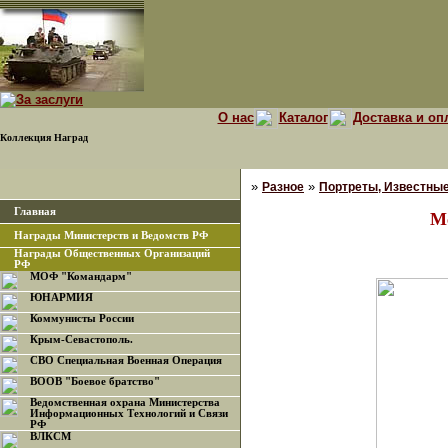
О нас
Каталог
Доставка и оп
Коллекция Наград
»
»
Разное
Портреты, Известны
Главная
М
Награды Министерств и Ведомств РФ
Награды Общественных Организаций
РФ
МОФ "Командарм"
ЮНАРМИЯ
Коммунисты России
Крым-Севастополь.
СВО Специальная Военная Операция
ВООВ "Боевое братство"
Ведомственная охрана Министерства
Информационных Технологий и Связи
РФ
ВЛКСМ