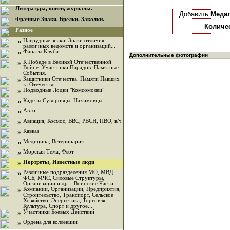
Литература, книги, журналы.
Добавить
Медал
Фрачные Знаки. Брелки. Заколки.
Количе
Разное
»
Нагрудные знаки, Знаки отличия
различных ведомств и организаций...
»
Фанаты Клуба...
Дополнительные фотографии
»
К Победе в Великой Отечественной
Войне. Участники Парадов. Памятные
События.
»
Защитники Отечества. Памяти Павших
за Отечество
»
Подводные Лодки "Комсомолец"
»
Кадеты Суворовцы, Нахимовцы....
»
Авто
»
Авиация, Космос, ВВС, РВСН, ПВО, в/ч
»
Кавказ
»
Медицина, Ветеринария...
»
Морская Тема, Флот
»
Портреты, Известные люди
»
Различные подразделения МО, МВД,
ФСБ, МЧС, Силовые Структуры,
Организации и др... Воинские Части
»
Компании, Организации, Предприятия,
Строительство, Транспорт, Сельское
Хозяйство, Энергетика, Торговля,
Культура, Спорт и другое...
»
Участники Боевых Действий
»
Ордена для коллекции