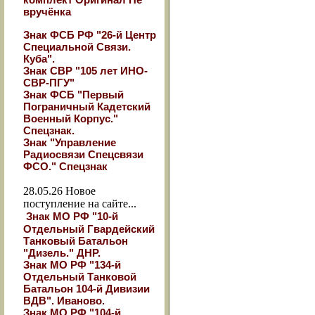
вручёнка
Знак ФСБ РФ "26-й Центр
Специальной Связи.
Куба".
Знак СВР "105 лет ИНО-
СВР-ПГУ"
Знак ФСБ "Первый
Пограничный Кадетский
Военный Корпус."
Спецзнак.
Знак "Управление
Радиосвязи Спецсвязи
ФСО." Спецзнак
28.05.26
Новое
поступление на сайте...
Знак МО РФ "10-й
Отдельный Гвардейский
Танковый Батальон
"Дизель." ДНР.
Знак МО РФ "134-й
Отдельный Танковой
Батальон 104-й Дивизии
ВДВ". Иваново.
Знак МО РФ "104-й