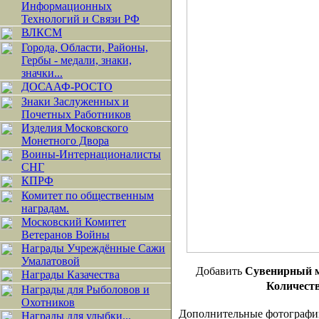
Информационных
Технологий и Связи РФ
ВЛКСМ
Города, Области, Районы,
Гербы - медали, знаки,
значки...
ДОСААФ-РОСТО
Знаки Заслуженных и
Почетных Работников
Изделия Московского
Монетного Двора
Воины-Интернационалисты
СНГ
КПРФ
Комитет по общественным
наградам.
Московский Комитет
Ветеранов Войны
Награды Учреждённые Сажи
Умалатовой
Добавить
Сувенирный 
Награды Казачества
Количеств
Награды для Рыболовов и
Охотников
Дополнительные фотографи
Награды для улыбки...