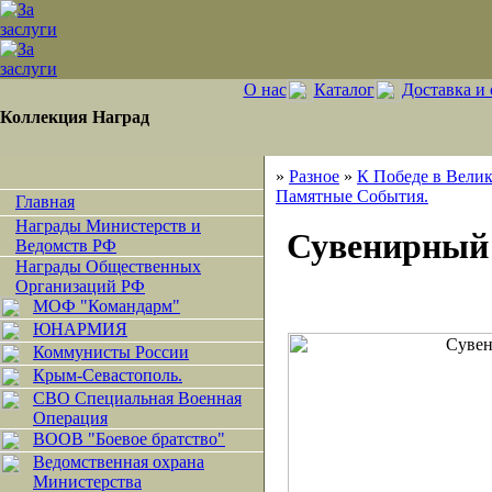
О нас
Каталог
Доставка и 
Коллекция Наград
»
Разное
»
К Победе в Вели
Памятные События.
Главная
Награды Министерств и
Сувенирный
Ведомств РФ
Награды Общественных
Организаций РФ
МОФ "Командарм"
ЮНАРМИЯ
Коммунисты России
Крым-Севастополь.
СВО Специальная Военная
Операция
ВООВ "Боевое братство"
Ведомственная охрана
Министерства