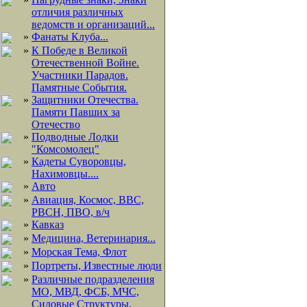
отличия различных
ведомств и организаций...
»
Фанаты Клуба...
»
К Победе в Великой
Отечественной Войне.
Участники Парадов.
Памятные События.
»
Защитники Отечества.
Памяти Павших за
Отечество
»
Подводные Лодки
"Комсомолец"
»
Кадеты Суворовцы,
Нахимовцы....
»
Авто
»
Авиация, Космос, ВВС,
РВСН, ПВО, в/ч
»
Кавказ
»
Медицина, Ветеринария...
»
Морская Тема, Флот
»
Портреты, Известные люди
»
Различные подразделения
МО, МВД, ФСБ, МЧС,
Силовые Структуры,