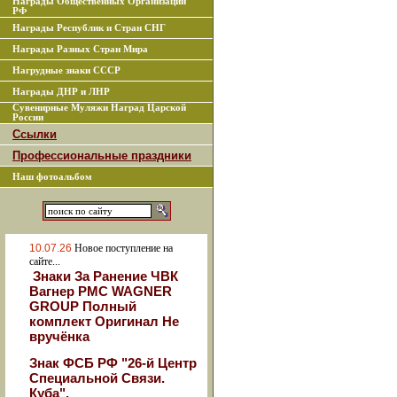
Награды Общественных Организаций
РФ
Награды Республик и Стран СНГ
Награды Разных Стран Мира
Нагрудные знаки СССР
Награды ДНР и ЛНР
Сувенирные Муляжи Наград Царской
России
Ссылки
Профессиональные праздники
Наш фотоальбом
10.07.26
Новое поступление на
сайте...
Знаки За Ранение ЧВК
Вагнер РМС WAGNER
GROUP Полный
комплект Оригинал Не
вручёнка
Знак ФСБ РФ "26-й Центр
Специальной Связи.
Куба".