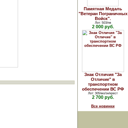
Памятная Медаль
"Ветеран Пограничных
Войск".
Лот: 503/пв
2 000 руб.
Знак Отличия "За
Отличие" в
транспортном
обеспечении ВС РФ
Лот: 305/мо/зн/крест
2 700 руб.
Все новинки