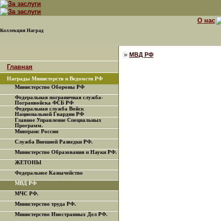
О нас
Коллекция Наград
»
МВД РФ
Главная
Награды Министерств и Ведомств РФ
Министерство Обороны РФ
Федеральная пограничная служба-
Погранвойска ФСБ РФ
Федеральная служба Войск
Национальной Гвардии РФ
Главное Управление Специальных
Программ.
Минтранс России
Служба Внешней Разведки РФ.
Министерство Образования и Науки РФ.
ЖЕТОНЫ
Федеральное Казначейство
МВД РФ
МЧС РФ.
Министерство труда РФ.
Министерство Иностранных Дел РФ.