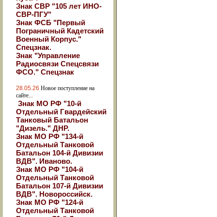
Знак СВР "105 лет ИНО-
СВР-ПГУ"
Знак ФСБ "Первый
Пограничный Кадетский
Военный Корпус."
Спецзнак.
Знак "Управление
Радиосвязи Спецсвязи
ФСО." Спецзнак
28.05.26
Новое поступление на
сайте...
Знак МО РФ "10-й
Отдельный Гвардейский
Танковый Батальон
"Дизель." ДНР.
Знак МО РФ "134-й
Отдельный Танковой
Батальон 104-й Дивизии
ВДВ". Иваново.
Знак МО РФ "104-й
Отдельный Танковой
Батальон 107-й Дивизии
ВДВ". Новороссийск.
Знак МО РФ "124-й
Отдельный Танковой