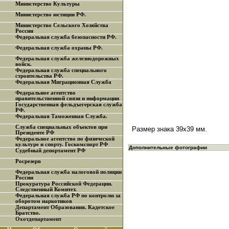
Министерство Культуры
Министерство юстиции РФ.
Министерство Сельского Хозяйства
России
Федеральная служба безопасности РФ.
Федеральная служба охраны РФ.
Федеральная служба железнодорожных
войск.
Федеральная служба специального
строительства РФ.
Федеральная Миграционная Служба
Федеральное агентство
правительственной связи и информации
Государственная фельдъегерская служба
РФ.
Федеральная Таможенная Служба.
Служба специальных объектов при
Размер знака 39х39 мм.
Президенте РФ
Федеральное агентство по физической
культуре и спорту. Госкомспорт РФ
Дополнительные фотографии
Судебный депортамент РФ
Росрезерв
Федеральная служба налоговой полиции
России
Прокуратура Российской Федерации.
Следственный Комитет.
Федеральная служба РФ по контролю за
оборотом наркотиков
Департамент Образования. Кадетское
Братство.
Охотдепартамент