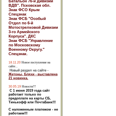
Батальон 76-й Дивизии
ВДВ". Псковская обл.
Знак ФСО Крым
Спецзнак
Знак ФСБ "Особый
Отдел по 6-й
Мотострелковой Дивизии
3-го Армейского
Корпуса". ДКС
Знак ФСБ "Управление
по Московскому
Военному Округу."
Спецзнак.
18.11.20
Новое поступление на
сайте...
Новый раздел на сайте -
Жетоны, Бляхи - выставлена
21 новинка.
30.05.19
Новости!!!
С 1 июня 2019 года сайт
работает только по
предоплате на карты СБ,
Тинькофф или ПочтаБанк!!!
С наложенным платежом - не
работаем!!!