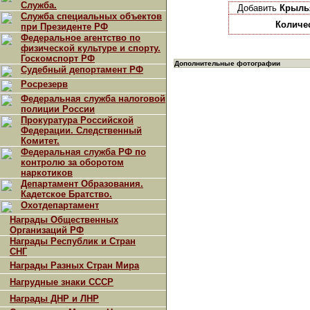
Служба.
Добавить
Крыль
Служба специальных объектов
Количе
при Президенте РФ
Федеральное агентство по
физической культуре и спорту.
Госкомспорт РФ
Дополнительные фотографии
Судебный депортамент РФ
Росрезерв
Федеральная служба налоговой
полиции России
Прокуратура Российской
Федерации. Следственный
Комитет.
Федеральная служба РФ по
контролю за оборотом
наркотиков
Департамент Образования.
Кадетское Братство.
Охотдепартамент
Награды Общественных
Организаций РФ
Награды Республик и Стран
СНГ
Награды Разных Стран Мира
Нагрудные знаки СССР
Награды ДНР и ЛНР