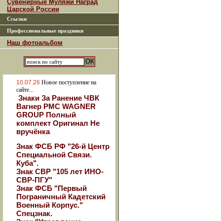
Сувенирные Муляжи Наград
Царской России
Ссылки
Профессиональные праздники
Наш фотоальбом
10.07.26
Новое поступление на
сайте...
Знаки За Ранение ЧВК
Вагнер РМС WAGNER
GROUP Полный
комплект Оригинал Не
вручёнка
Знак ФСБ РФ "26-й Центр
Специальной Связи.
Куба".
Знак СВР "105 лет ИНО-
СВР-ПГУ"
Знак ФСБ "Первый
Пограничный Кадетский
Военный Корпус."
Спецзнак.