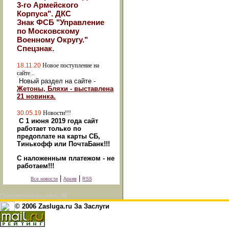
3-го Армейского
Корпуса". ДКС
Знак ФСБ "Управление
по Московскому
Военному Округу."
Спецзнак.
18.11.20
Новое поступление на
сайте...
Новый раздел на сайте -
Жетоны, Бляхи - выставлена
21 новинка.
30.05.19
Новости!!!
С 1 июня 2019 года сайт
работает только по
предоплате на карты СБ,
Тинькофф или ПочтаБанк!!!
С наложенным платежом - не
работаем!!!
|
|
Все новости
Архив
RSS
Посетителей на сайте:
95
© 2006 Zasluga.ru За Заслуги