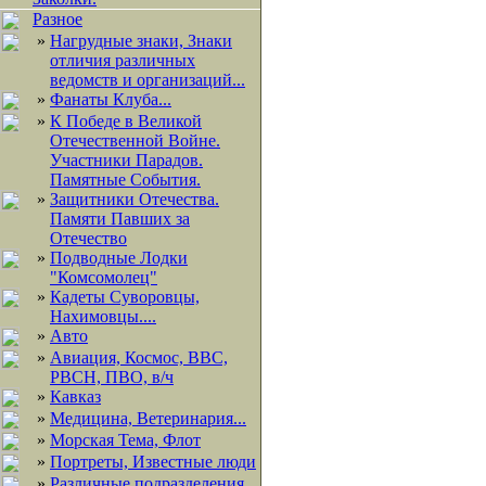
Разное
»
Нагрудные знаки, Знаки
отличия различных
ведомств и организаций...
»
Фанаты Клуба...
»
К Победе в Великой
Отечественной Войне.
Участники Парадов.
Памятные События.
»
Защитники Отечества.
Памяти Павших за
Отечество
»
Подводные Лодки
"Комсомолец"
»
Кадеты Суворовцы,
Нахимовцы....
»
Авто
»
Авиация, Космос, ВВС,
РВСН, ПВО, в/ч
»
Кавказ
»
Медицина, Ветеринария...
»
Морская Тема, Флот
»
Портреты, Известные люди
»
Различные подразделения