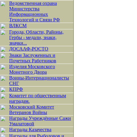
Ведомственная охрана
Министерства
Информационных
Технологий и Связи РФ
ВЛКСМ
Города, Области, Районы,
Гербы - медали, знаки,
значки...
ДОСААФ-РОСТО
Знаки Заслуженных и
Почетных Работников
Изделия Московского
Монетного Двора
Воины-Интернационалисты
СНГ
КПРФ
Комитет по общественным
наградам.
Московский Комитет
Ветеранов Войны
Награды Учреждённые Сажи
Умалатовой
Награды Казачества
Награды для Рыболовов и