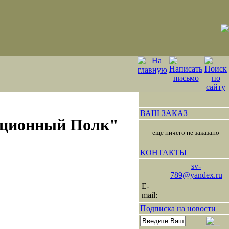
ВАШ ЗАКАЗ
ационный Полк"
еще ничего не заказано
КОНТАКТЫ
sv-
789@yandex.ru
E-
mail:
Подписка на новости