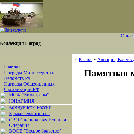
О нас
Коллекция Наград
»
Разное
»
Авиация, Космос
Главная
Памятная 
Награды Министерств и
Ведомств РФ
Награды Общественных
Организаций РФ
МОФ "Командарм"
ЮНАРМИЯ
Коммунисты России
Крым-Севастополь.
СВО Специальная Военная
Операция
ВООВ "Боевое братство"