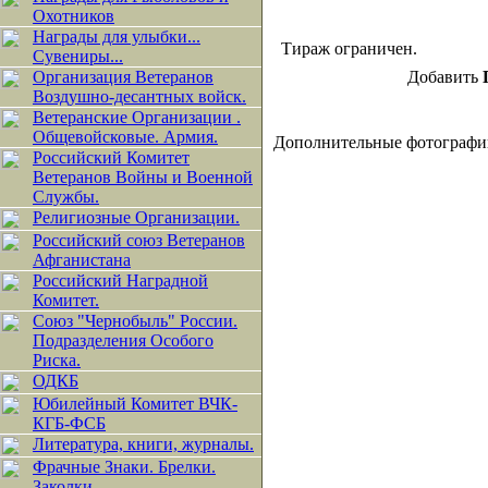
Охотников
Награды для улыбки...
Тираж ограничен.
Сувениры...
Организация Ветеранов
Добавить
Воздушно-десантных войск.
Ветеранские Организации .
Общевойсковые. Армия.
Дополнительные фотографи
Российский Комитет
Ветеранов Войны и Военной
Службы.
Религиозные Организации.
Российский союз Ветеранов
Афганистана
Российский Наградной
Комитет.
Союз "Чернобыль" России.
Подразделения Особого
Риска.
ОДКБ
Юбилейный Комитет ВЧК-
КГБ-ФСБ
Литература, книги, журналы.
Фрачные Знаки. Брелки.
Заколки.