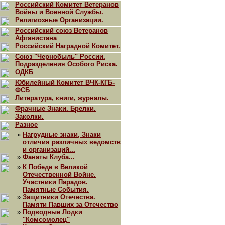
Российский Комитет Ветеранов
Войны и Военной Службы.
Религиозные Организации.
Российский союз Ветеранов
Афганистана
Российский Наградной Комитет.
Союз "Чернобыль" России.
Подразделения Особого Риска.
ОДКБ
Юбилейный Комитет ВЧК-КГБ-
ФСБ
Литература, книги, журналы.
Фрачные Знаки. Брелки.
Заколки.
Разное
»
Нагрудные знаки, Знаки
отличия различных ведомств
и организаций...
»
Фанаты Клуба...
»
К Победе в Великой
Отечественной Войне.
Участники Парадов.
Памятные События.
»
Защитники Отечества.
Памяти Павших за Отечество
»
Подводные Лодки
"Комсомолец"