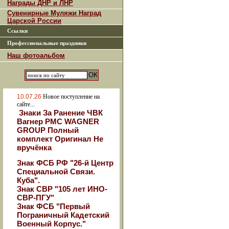
Награды ДНР и ЛНР
Сувенирные Муляжи Наград
Царской России
Ссылки
Профессиональные праздники
Наш фотоальбом
10.07.26
Новое поступление на
сайте...
Знаки За Ранение ЧВК
Вагнер РМС WAGNER
GROUP Полный
комплект Оригинал Не
вручёнка
Знак ФСБ РФ "26-й Центр
Специальной Связи.
Куба".
Знак СВР "105 лет ИНО-
СВР-ПГУ"
Знак ФСБ "Первый
Пограничный Кадетский
Военный Корпус."