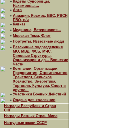
»
Кадеты Суворовцы,
Нахимовцы....
»
Авто
»
Авиация, Космос, ВВС, РВСН,
ПВО, в/ч
»
Кавказ
»
Медицина, Ветеринария...
»
Морская Тема, Флот
»
Портреты, Известные люди
»
Различные подразделения
МО, МВД, ФСБ, МЧС,
Силовые Структуры,
Организации и др... Воинские
Части
»
Компании, Организации,
Предприятия, Строительство,
Транспорт, Сельское
Хозяйство, Энергетика,
Торговля, Культура, Спорт и
другое...
»
Участники Боевых Действий
»
Ордена для коллекции
Награды Республик и Стран
СНГ
Награды Разных Стран Мира
Нагрудные знаки СССР