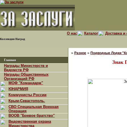
О нас
Каталог
Доставка и 
Коллекция Наград
»
»
Разное
Подводные Лодки "К
Главная
Знак 
Награды Министерств и
Ведомств РФ
Награды Общественных
Организаций РФ
МОФ "Командарм"
ЮНАРМИЯ
Коммунисты России
Крым-Севастополь.
СВО Специальная Военная
Операция
ВООВ "Боевое братство"
Ведомственная охрана
Министерства