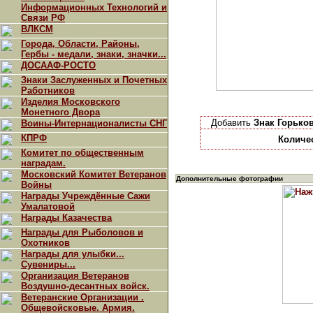
Информационных Технологий и
Связи РФ
ВЛКСМ
Города, Области, Районы,
Гербы - медали, знаки, значки...
ДОСААФ-РОСТО
Знаки Заслуженных и Почетных
Работников
Изделия Московского
Монетного Двора
Добавить
Знак Горько
Воины-Интернационалисты СНГ
КПРФ
Количе
Комитет по общественным
наградам.
Московский Комитет Ветеранов
Дополнительные фотографии
Войны
Награды Учреждённые Сажи
Умалатовой
Награды Казачества
Награды для Рыболовов и
Охотников
Награды для улыбки...
Сувениры...
Организация Ветеранов
Воздушно-десантных войск.
Ветеранские Организации .
Общевойсковые. Армия.