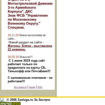
Мотострелковой Дивизии
3-го Армейского
Корпуса". ДКС
Знак ФСБ "Управление
по Московскому
Военному Округу."
Спецзнак.
18.11.20
Новое поступление на
сайте...
Новый раздел на сайте -
Жетоны, Бляхи - выставлена
21 новинка.
30.05.19
Новости!!!
С 1 июня 2019 года сайт
работает только по
предоплате на карты СБ,
Тинькофф или ПочтаБанк!!!
С наложенным платежом - не
работаем!!!
|
|
Все новости
Архив
RSS
Посетителей на сайте:
156
© 2006 Zasluga.ru За Заслуги