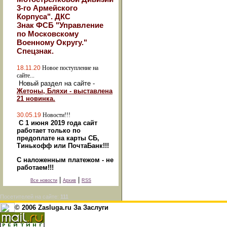
3-го Армейского
Корпуса". ДКС
Знак ФСБ "Управление
по Московскому
Военному Округу."
Спецзнак.
18.11.20
Новое поступление на
сайте...
Новый раздел на сайте -
Жетоны, Бляхи - выставлена
21 новинка.
30.05.19
Новости!!!
С 1 июня 2019 года сайт
работает только по
предоплате на карты СБ,
Тинькофф или ПочтаБанк!!!
С наложенным платежом - не
работаем!!!
|
|
Все новости
Архив
RSS
Посетителей на сайте:
111
© 2006 Zasluga.ru За Заслуги