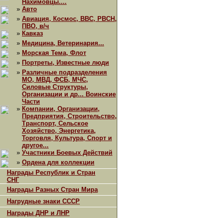
Нахимовцы....
»
Авто
»
Авиация, Космос, ВВС, РВСН,
ПВО, в/ч
»
Кавказ
»
Медицина, Ветеринария...
»
Морская Тема, Флот
»
Портреты, Известные люди
»
Различные подразделения
МО, МВД, ФСБ, МЧС,
Силовые Структуры,
Организации и др... Воинские
Части
»
Компании, Организации,
Предприятия, Строительство,
Транспорт, Сельское
Хозяйство, Энергетика,
Торговля, Культура, Спорт и
другое...
»
Участники Боевых Действий
»
Ордена для коллекции
Награды Республик и Стран
СНГ
Награды Разных Стран Мира
Нагрудные знаки СССР
Награды ДНР и ЛНР