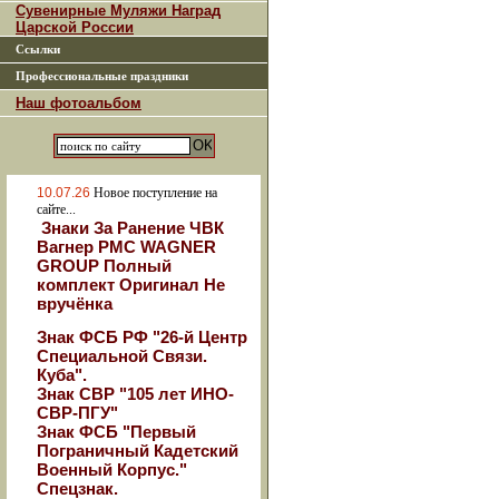
Сувенирные Муляжи Наград
Царской России
Ссылки
Профессиональные праздники
Наш фотоальбом
10.07.26
Новое поступление на
сайте...
Знаки За Ранение ЧВК
Вагнер РМС WAGNER
GROUP Полный
комплект Оригинал Не
вручёнка
Знак ФСБ РФ "26-й Центр
Специальной Связи.
Куба".
Знак СВР "105 лет ИНО-
СВР-ПГУ"
Знак ФСБ "Первый
Пограничный Кадетский
Военный Корпус."
Спецзнак.