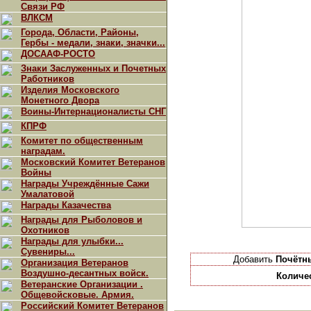
Связи РФ
ВЛКСМ
Города, Области, Районы,
Гербы - медали, знаки, значки...
ДОСААФ-РОСТО
Знаки Заслуженных и Почетных
Работников
Изделия Московского
Монетного Двора
Воины-Интернационалисты СНГ
КПРФ
Комитет по общественным
наградам.
Московский Комитет Ветеранов
Войны
Награды Учреждённые Сажи
Умалатовой
Награды Казачества
Награды для Рыболовов и
Охотников
Награды для улыбки...
Сувениры...
Добавить
Почётн
Организация Ветеранов
Воздушно-десантных войск.
Количе
Ветеранские Организации .
Общевойсковые. Армия.
Российский Комитет Ветеранов