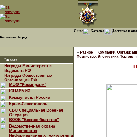
О нас
Каталог
Доставка и оп
Коллекция Наград
»
»
Разное
Компании, Организац
Хозяйство, Энергетика, Торговля,
Главная
П
Награды Министерств и
Ведомств РФ
Награды Общественных
Организаций РФ
МОФ "Командарм"
ЮНАРМИЯ
Коммунисты России
Крым-Севастополь.
СВО Специальная Военная
Операция
ВООВ "Боевое братство"
Ведомственная охрана
Министерства
Информационных Технологий и