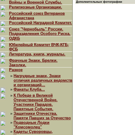
Войны и Военной Службы.
Дополнительные фотографии
Религиозные Организации.
Российский союз Ветеранов
Афганистана
Российский Наградной Комитет.
Союз "Чернобыль" России.
Подразделения Особого Риска.
ОДКБ
Юбилейный Комитет ВЧК-КГБ-
ФСБ
Литература, книги, журналы.
Фрачные Знаки. Брелки.
Заколки.
Разное
»
Нагрудные знаки, Знаки
отличия различных ведомств
и организаций...
»
Фанаты Клуба...
»
К Победе в Великой
Отечественной Войне.
Участники Парадов.
Памятные События.
»
Защитники Отечества.
Памяти Павших за Отечество
»
Подводные Лодки
"Комсомолец"
»
Кадеты Суворовцы,