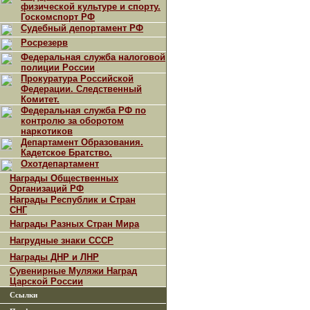
физической культуре и спорту.
Госкомспорт РФ
Судебный депортамент РФ
Росрезерв
Федеральная служба налоговой
полиции России
Прокуратура Российской
Федерации. Следственный
Комитет.
Федеральная служба РФ по
контролю за оборотом
наркотиков
Департамент Образования.
Кадетское Братство.
Охотдепартамент
Награды Общественных
Организаций РФ
Награды Республик и Стран
СНГ
Награды Разных Стран Мира
Нагрудные знаки СССР
Награды ДНР и ЛНР
Сувенирные Муляжи Наград
Царской России
Ссылки