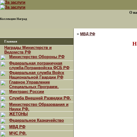
О на
Коллекция Наград
»
МВД РФ
Главная
Н
Награды Министерств и
Ведомств РФ
Министерство Обороны РФ
Федеральная пограничная
служба-Погранвойска ФСБ РФ
Федеральная служба Войск
Национальной Гвардии РФ
Главное Управление
Специальных Программ.
Минтранс России
Служба Внешней Разведки РФ.
Министерство Образования и
Науки РФ.
ЖЕТОНЫ
Федеральное Казначейство
МВД РФ
МЧС РФ.