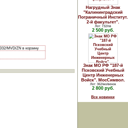
Нагрудный Знак
"Калининградский
Пограничный Институт.
2-й факультет".
Лот: 732/пв
2 500 руб.
032/MVD/ZN в корзину
Знак МО РФ "187-й
Псковский Учебный
Центр Инженерных
Войск". МосСимвол.
Лот: 362/мо/венок
2 800 руб.
Все новинки