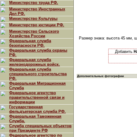
Министерство труда РФ.
Министерство Иностранных
Дел РФ.
Министерство Культуры
Министерство юстиции РФ.
Министерство Сельского
Хозяйства России
Размер знака: высота 45 мм, ш
Федеральная служба
безопасности РФ.
Федеральная служба охраны
Добавить
Н
РФ.
Федеральная служба
железнодорожных войск.
Федеральная служба
специального строительства
Дополнительные фотографии
РФ.
Федеральная Миграционная
Служба
Федеральное агентство
правительственной связи и
информации
Государственная
фельдъегерская служба РФ.
Федеральная Таможенная
Служба.
Служба специальных объектов
при Президенте РФ
Федеральное агентство по