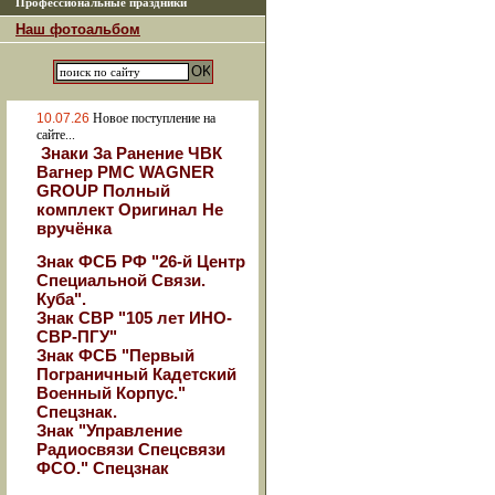
Профессиональные праздники
Наш фотоальбом
10.07.26
Новое поступление на
сайте...
Знаки За Ранение ЧВК
Вагнер РМС WAGNER
GROUP Полный
комплект Оригинал Не
вручёнка
Знак ФСБ РФ "26-й Центр
Специальной Связи.
Куба".
Знак СВР "105 лет ИНО-
СВР-ПГУ"
Знак ФСБ "Первый
Пограничный Кадетский
Военный Корпус."
Спецзнак.
Знак "Управление
Радиосвязи Спецсвязи
ФСО." Спецзнак