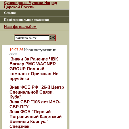
Сувенирные Муляжи Наград
Царской России
Ссылки
Профессиональные праздники
Наш фотоальбом
10.07.26
Новое поступление на
сайте...
Знаки За Ранение ЧВК
Вагнер РМС WAGNER
GROUP Полный
комплект Оригинал Не
вручёнка
Знак ФСБ РФ "26-й Центр
Специальной Связи.
Куба".
Знак СВР "105 лет ИНО-
СВР-ПГУ"
Знак ФСБ "Первый
Пограничный Кадетский
Военный Корпус."
Спецзнак.