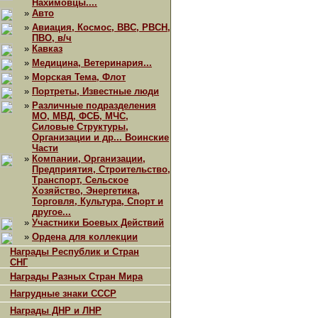
Нахимовцы....
»
Авто
»
Авиация, Космос, ВВС, РВСН,
ПВО, в/ч
»
Кавказ
»
Медицина, Ветеринария...
»
Морская Тема, Флот
»
Портреты, Известные люди
»
Различные подразделения
МО, МВД, ФСБ, МЧС,
Силовые Структуры,
Организации и др... Воинские
Части
»
Компании, Организации,
Предприятия, Строительство,
Транспорт, Сельское
Хозяйство, Энергетика,
Торговля, Культура, Спорт и
другое...
»
Участники Боевых Действий
»
Ордена для коллекции
Награды Республик и Стран
СНГ
Награды Разных Стран Мира
Нагрудные знаки СССР
Награды ДНР и ЛНР