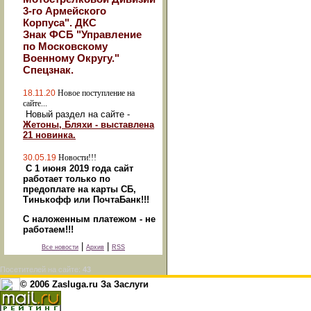
3-го Армейского
Корпуса". ДКС
Знак ФСБ "Управление
по Московскому
Военному Округу."
Спецзнак.
18.11.20
Новое поступление на
сайте...
Новый раздел на сайте -
Жетоны, Бляхи - выставлена
21 новинка.
30.05.19
Новости!!!
С 1 июня 2019 года сайт
работает только по
предоплате на карты СБ,
Тинькофф или ПочтаБанк!!!
С наложенным платежом - не
работаем!!!
|
|
Все новости
Архив
RSS
Посетителей на сайте:
43
© 2006 Zasluga.ru За Заслуги