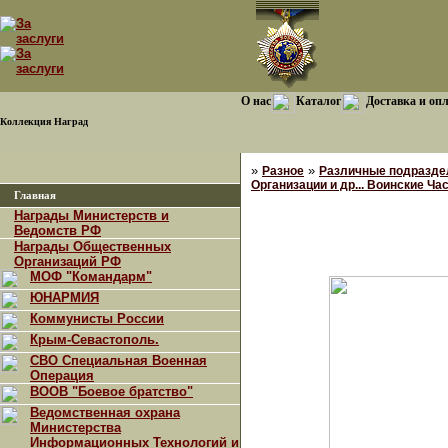
О нас
Каталог
Доставка и оп
Коллекция Наград
»
»
Разное
Различные подразде
Организации и др... Воинские Ча
Главная
Награды Министерств и
Ведомств РФ
Награды Общественных
Организаций РФ
МОФ "Командарм"
ЮНАРМИЯ
Коммунисты России
Крым-Севастополь.
СВО Специальная Военная
Операция
ВООВ "Боевое братство"
Ведомственная охрана
Министерства
Информационных Технологий и