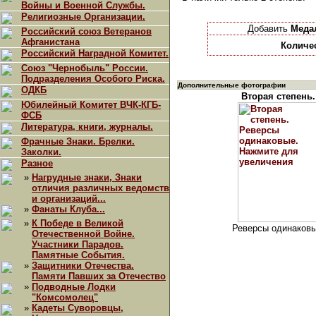
Войны и Военной Службы.
Религиозные Организации.
Добавить
Меда
Российский союз Ветеранов
Афганистана
Количе
Российский Наградной Комитет.
Союз "Чернобыль" России.
Подразделения Особого Риска.
Дополнительные фотографии
ОДКБ
Вторая степень.
Юбилейный Комитет ВЧК-КГБ-
ФСБ
Литература, книги, журналы.
Фрачные Знаки. Брелки.
Заколки.
Разное
»
Нагрудные знаки, Знаки
отличия различных ведомств
и организаций...
»
Фанаты Клуба...
»
К Победе в Великой
Реверсы одинаковы
Отечественной Войне.
Участники Парадов.
Памятные События.
»
Защитники Отечества.
Памяти Павших за Отечество
»
Подводные Лодки
"Комсомолец"
»
Кадеты Суворовцы,