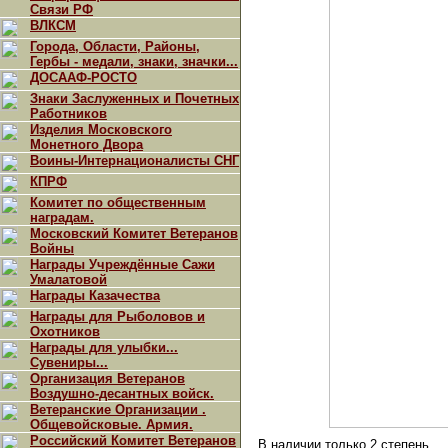
Связи РФ
ВЛКСМ
Города, Области, Районы,
Гербы - медали, знаки, значки...
ДОСААФ-РОСТО
Знаки Заслуженных и Почетных
Работников
Изделия Московского
Монетного Двора
Воины-Интернационалисты СНГ
КПРФ
Комитет по общественным
наградам.
Московский Комитет Ветеранов
Войны
Награды Учреждённые Сажи
Умалатовой
Награды Казачества
Награды для Рыболовов и
Охотников
Награды для улыбки...
Сувениры...
Организация Ветеранов
Воздушно-десантных войск.
Ветеранские Организации .
Общевойсковые. Армия.
Российский Комитет Ветеранов
В наличии только 2 степень.