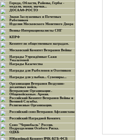
Города, Области, Районы, Гербы -
медали, знаки, значки...
ДОСААФ-РОСТО
Знаки Заслуженных и Почетных
Работников
Изделия Московского Монетного Двора
Воины-Интернационалисты СНГ
КПРФ
Комитет по общественным наградам.
Московский Комитет Ветеранов Войны
Награды Учреждённые Сажи
Умалатовой
Награды Казачества
Награды для Рыболовов и Охотников
Награды для улыбки... Сувениры...
Организация Ветеранов Воздушно-
десантных войск.
Ветеранские Организации .
Общевойсковые. Армия.
Российский Комитет Ветеранов Войны и
Военной Службы.
Религиозные Организации.
Российский союз Ветеранов Афганистана
Российский Наградной Комитет.
Союз "Чернобыль" России.
Подразделения Особого Риска.
ОДКБ
Юбилейный Комитет ВЧК-КГБ-ФСБ