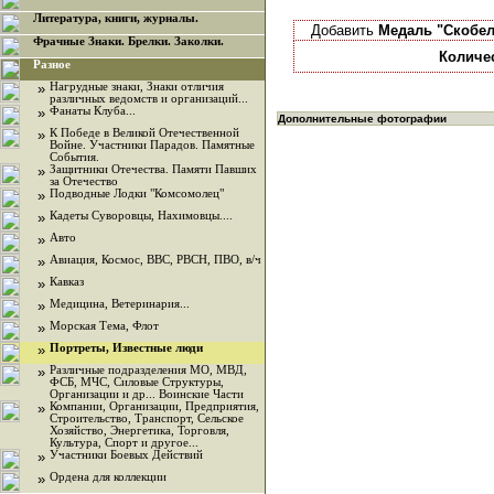
Литература, книги, журналы.
Добавить
Медаль "Скобе
Фрачные Знаки. Брелки. Заколки.
Количе
Разное
»
Нагрудные знаки, Знаки отличия
различных ведомств и организаций...
»
Фанаты Клуба...
Дополнительные фотографии
»
К Победе в Великой Отечественной
Войне. Участники Парадов. Памятные
События.
»
Защитники Отечества. Памяти Павших
за Отечество
»
Подводные Лодки "Комсомолец"
»
Кадеты Суворовцы, Нахимовцы....
»
Авто
»
Авиация, Космос, ВВС, РВСН, ПВО, в/ч
»
Кавказ
»
Медицина, Ветеринария...
»
Морская Тема, Флот
»
Портреты, Известные люди
»
Различные подразделения МО, МВД,
ФСБ, МЧС, Силовые Структуры,
Организации и др... Воинские Части
»
Компании, Организации, Предприятия,
Строительство, Транспорт, Сельское
Хозяйство, Энергетика, Торговля,
Культура, Спорт и другое...
»
Участники Боевых Действий
»
Ордена для коллекции