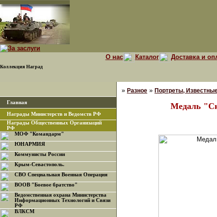
О нас
Каталог
Доставка и оп
Коллекция Наград
»
»
Разное
Портреты, Известны
Главная
Медаль "С
Награды Министерств и Ведомств РФ
Награды Общественных Организаций
РФ
МОФ "Командарм"
ЮНАРМИЯ
Коммунисты России
Крым-Севастополь.
СВО Специальная Военная Операция
ВООВ "Боевое братство"
Ведомственная охрана Министерства
Информационных Технологий и Связи
РФ
ВЛКСМ