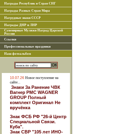
Награды Республик и Стран СНГ
Награды Разных Стран Мира
Нагрудные знаки СССР
Награды ДНР и ЛНР
Сувенирные Муляжи Наград Царской
России
Ссылки
Профессиональные праздники
Наш фотоальбом
10.07.26
Новое поступление на
сайте...
Знаки За Ранение ЧВК
Вагнер РМС WAGNER
GROUP Полный
комплект Оригинал Не
вручёнка
Знак ФСБ РФ "26-й Центр
Специальной Связи.
Куба".
Знак СВР "105 лет ИНО-