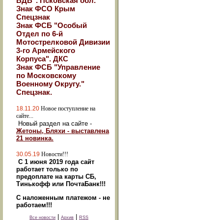
ВДВ". Псковская обл.
Знак ФСО Крым
Спецзнак
Знак ФСБ "Особый
Отдел по 6-й
Мотострелковой Дивизии
3-го Армейского
Корпуса". ДКС
Знак ФСБ "Управление
по Московскому
Военному Округу."
Спецзнак.
18.11.20
Новое поступление на
сайте...
Новый раздел на сайте -
Жетоны, Бляхи - выставлена
21 новинка.
30.05.19
Новости!!!
С 1 июня 2019 года сайт
работает только по
предоплате на карты СБ,
Тинькофф или ПочтаБанк!!!
С наложенным платежом - не
работаем!!!
|
|
Все новости
Архив
RSS