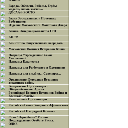
Города, Области, Районы, Гербы -
медали, знаки, значки...
ДОСААФ-РОСТО
Знаки Заслуженных и Почетных
Работников
Изделия Московского Монетного Двора
Воины-Интернационалисты СНГ
КПРФ
Комитет по общественным наградам.
Московский Комитет Ветеранов Войны
Награды Учреждённые Сажи
Умалатовой
Награды Казачества
Награды для Рыболовов и Охотников
Награды для улыбки... Сувениры...
Организация Ветеранов Воздушно-
десантных войск.
Ветеранские Организации .
Общевойсковые. Армия.
Российский Комитет Ветеранов Войны и
Военной Службы.
Религиозные Организации.
Российский союз Ветеранов Афганистана
Российский Наградной Комитет.
Союз "Чернобыль" России.
Подразделения Особого Риска.
ОДКБ