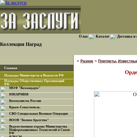
О нас
Каталог
Доставка и
Коллекция Наград
»
»
Разное
Портреты, Известны
Главная
Орде
Награды Министерств и Ведомств РФ
Награды Общественных Организаций
РФ
МОФ "Командарм"
ЮНАРМИЯ
Коммунисты России
Крым-Севастополь.
СВО Специальная Военная Операция
ВООВ "Боевое братство"
Ведомственная охрана Министерства
Информационных Технологий и Связи
РФ
ВЛКСМ