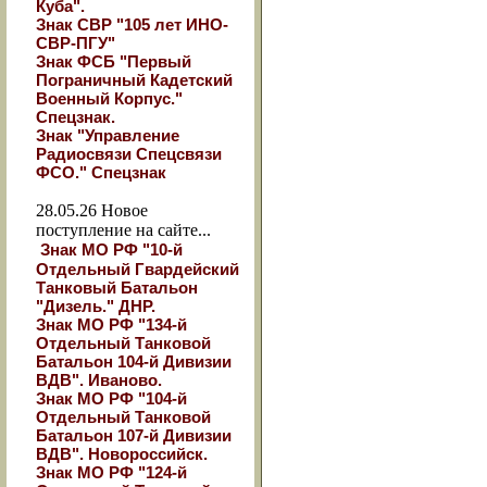
Куба".
Знак СВР "105 лет ИНО-
СВР-ПГУ"
Знак ФСБ "Первый
Пограничный Кадетский
Военный Корпус."
Спецзнак.
Знак "Управление
Радиосвязи Спецсвязи
ФСО." Спецзнак
28.05.26
Новое
поступление на сайте...
Знак МО РФ "10-й
Отдельный Гвардейский
Танковый Батальон
"Дизель." ДНР.
Знак МО РФ "134-й
Отдельный Танковой
Батальон 104-й Дивизии
ВДВ". Иваново.
Знак МО РФ "104-й
Отдельный Танковой
Батальон 107-й Дивизии
ВДВ". Новороссийск.
Знак МО РФ "124-й