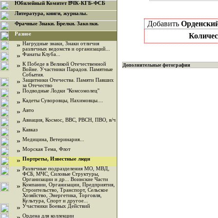
Юбилейный Комитет ВЧК-КГБ-ФСБ
Литература, книги, журналы.
Добавить
Орденский
Фрачные Знаки. Брелки. Заколки.
Разное
Количес
»
Нагрудные знаки, Знаки отличия
различных ведомств и организаций...
»
Фанаты Клуба...
»
К Победе в Великой Отечественной
Дополнительные фотографии
Войне. Участники Парадов. Памятные
События.
»
Защитники Отечества. Памяти Павших
за Отечество
»
Подводные Лодки "Комсомолец"
»
Кадеты Суворовцы, Нахимовцы....
»
Авто
»
Авиация, Космос, ВВС, РВСН, ПВО, в/ч
»
Кавказ
»
Медицина, Ветеринария...
»
Морская Тема, Флот
»
Портреты, Известные люди
»
Различные подразделения МО, МВД,
ФСБ, МЧС, Силовые Структуры,
Организации и др... Воинские Части
»
Компании, Организации, Предприятия,
Строительство, Транспорт, Сельское
Хозяйство, Энергетика, Торговля,
Культура, Спорт и другое...
»
Участники Боевых Действий
»
Ордена для коллекции