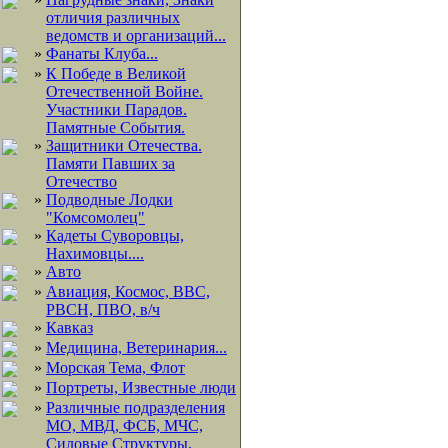
отличия различных
ведомств и организаций...
»
Фанаты Клуба...
»
К Победе в Великой
Отечественной Войне.
Участники Парадов.
Памятные События.
»
Защитники Отечества.
Памяти Павших за
Отечество
»
Подводные Лодки
"Комсомолец"
»
Кадеты Суворовцы,
Нахимовцы....
»
Авто
»
Авиация, Космос, ВВС,
РВСН, ПВО, в/ч
»
Кавказ
»
Медицина, Ветеринария...
»
Морская Тема, Флот
»
Портреты, Известные люди
»
Различные подразделения
МО, МВД, ФСБ, МЧС,
Силовые Структуры,