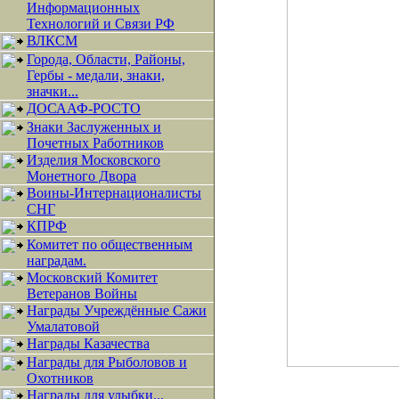
Информационных
Технологий и Связи РФ
ВЛКСМ
Города, Области, Районы,
Гербы - медали, знаки,
значки...
ДОСААФ-РОСТО
Знаки Заслуженных и
Почетных Работников
Изделия Московского
Монетного Двора
Воины-Интернационалисты
СНГ
КПРФ
Комитет по общественным
наградам.
Московский Комитет
Ветеранов Войны
Награды Учреждённые Сажи
Умалатовой
Награды Казачества
Награды для Рыболовов и
Охотников
Награды для улыбки...