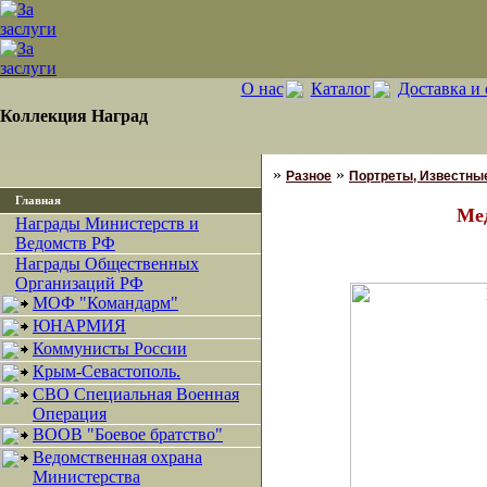
О нас
Каталог
Доставка и 
Коллекция Наград
»
»
Разное
Портреты, Известны
Главная
Мед
Награды Министерств и
Ведомств РФ
Награды Общественных
Организаций РФ
МОФ "Командарм"
ЮНАРМИЯ
Коммунисты России
Крым-Севастополь.
СВО Специальная Военная
Операция
ВООВ "Боевое братство"
Ведомственная охрана
Министерства