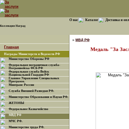
О нас
Каталог
Доставка и оп
Коллекция Наград
»
МВД РФ
Главная
Медаль "За Зас
Награды Министерств и Ведомств РФ
Министерство Обороны РФ
Федеральная пограничная служба-
Погранвойска ФСБ РФ
Федеральная служба Войск
Национальной Гвардии РФ
Главное Управление Специальных
Программ.
Минтранс России
Служба Внешней Разведки РФ.
Министерство Образования и Науки РФ.
ЖЕТОНЫ
Федеральное Казначейство
МВД РФ
МЧС РФ.
Министерство труда РФ.