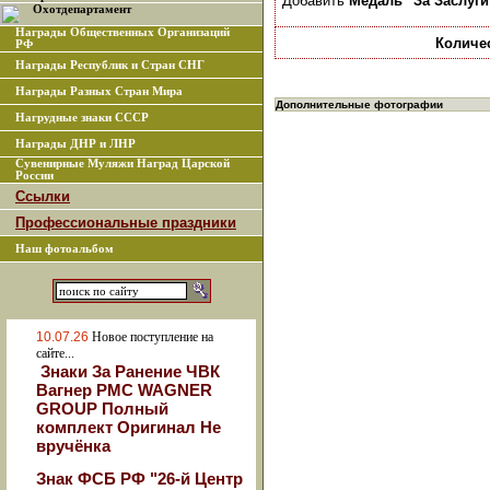
Добавить
Медаль "За Заслуг
Охотдепартамент
Награды Общественных Организаций
Количе
РФ
Награды Республик и Стран СНГ
Награды Разных Стран Мира
Дополнительные фотографии
Нагрудные знаки СССР
Награды ДНР и ЛНР
Сувенирные Муляжи Наград Царской
России
Ссылки
Профессиональные праздники
Наш фотоальбом
10.07.26
Новое поступление на
сайте...
Знаки За Ранение ЧВК
Вагнер РМС WAGNER
GROUP Полный
комплект Оригинал Не
вручёнка
Знак ФСБ РФ "26-й Центр