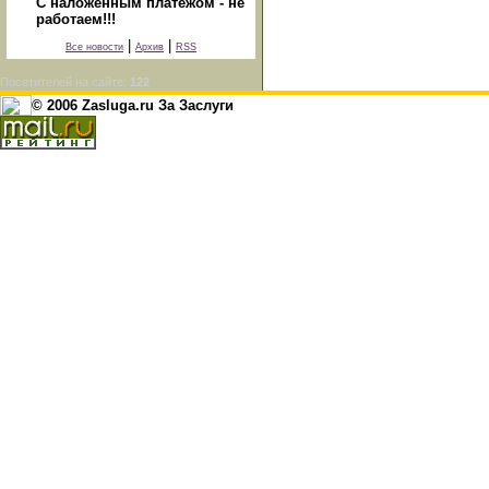
С наложенным платежом - не
работаем!!!
|
|
Все новости
Архив
RSS
Посетителей на сайте:
122
© 2006 Zasluga.ru За Заслуги