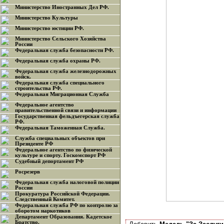
Министерство Иностранных Дел РФ.
Министерство Культуры
Министерство юстиции РФ.
Министерство Сельского Хозяйства
России
Федеральная служба безопасности РФ.
Федеральная служба охраны РФ.
Федеральная служба железнодорожных
войск.
Федеральная служба специального
строительства РФ.
Федеральная Миграционная Служба
Федеральное агентство
правительственной связи и информации
Государственная фельдъегерская служба
РФ.
Федеральная Таможенная Служба.
Служба специальных объектов при
Президенте РФ
Федеральное агентство по физической
культуре и спорту. Госкомспорт РФ
Судебный депортамент РФ
Росрезерв
Федеральная служба налоговой полиции
России
Прокуратура Российской Федерации.
Следственный Комитет.
Федеральная служба РФ по контролю за
оборотом наркотиков
Департамент Образования. Кадетское
Братство.