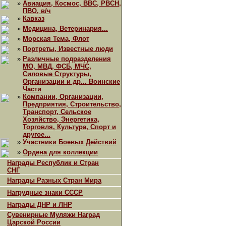
»
Авиация, Космос, ВВС, РВСН,
ПВО, в/ч
»
Кавказ
»
Медицина, Ветеринария...
»
Морская Тема, Флот
»
Портреты, Известные люди
»
Различные подразделения
МО, МВД, ФСБ, МЧС,
Силовые Структуры,
Организации и др... Воинские
Части
»
Компании, Организации,
Предприятия, Строительство,
Транспорт, Сельское
Хозяйство, Энергетика,
Торговля, Культура, Спорт и
другое...
»
Участники Боевых Действий
»
Ордена для коллекции
Награды Республик и Стран
СНГ
Награды Разных Стран Мира
Нагрудные знаки СССР
Награды ДНР и ЛНР
Сувенирные Муляжи Наград
Царской России