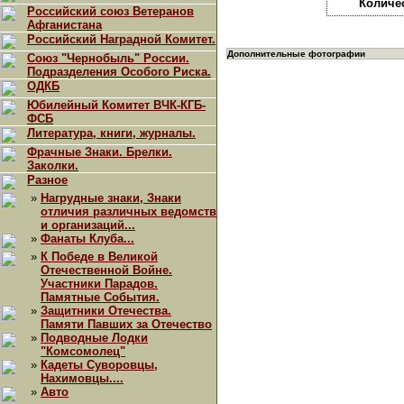
Количе
Российский союз Ветеранов
Афганистана
Российский Наградной Комитет.
Дополнительные фотографии
Союз "Чернобыль" России.
Подразделения Особого Риска.
ОДКБ
Юбилейный Комитет ВЧК-КГБ-
ФСБ
Литература, книги, журналы.
Фрачные Знаки. Брелки.
Заколки.
Разное
»
Нагрудные знаки, Знаки
отличия различных ведомств
и организаций...
»
Фанаты Клуба...
»
К Победе в Великой
Отечественной Войне.
Участники Парадов.
Памятные События.
»
Защитники Отечества.
Памяти Павших за Отечество
»
Подводные Лодки
"Комсомолец"
»
Кадеты Суворовцы,
Нахимовцы....
»
Авто