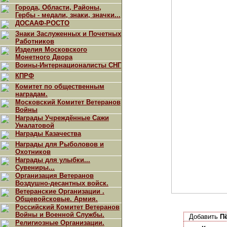
Города, Области, Районы,
Гербы - медали, знаки, значки...
ДОСААФ-РОСТО
Знаки Заслуженных и Почетных
Работников
Изделия Московского
Монетного Двора
Воины-Интернационалисты СНГ
КПРФ
Комитет по общественным
наградам.
Московский Комитет Ветеранов
Войны
Награды Учреждённые Сажи
Умалатовой
Награды Казачества
Награды для Рыболовов и
Охотников
Награды для улыбки...
Сувениры...
Организация Ветеранов
Воздушно-десантных войск.
Ветеранские Организации .
Общевойсковые. Армия.
Российский Комитет Ветеранов
Войны и Военной Службы.
Добавить
П
Религиозные Организации.