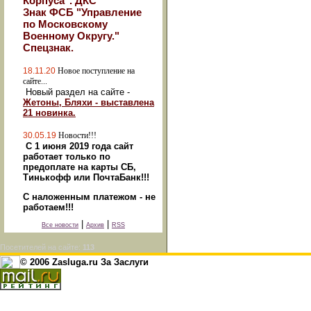
Корпуса". ДКС
Знак ФСБ "Управление
по Московскому
Военному Округу."
Спецзнак.
18.11.20
Новое поступление на
сайте...
Новый раздел на сайте -
Жетоны, Бляхи - выставлена
21 новинка.
30.05.19
Новости!!!
С 1 июня 2019 года сайт
работает только по
предоплате на карты СБ,
Тинькофф или ПочтаБанк!!!
С наложенным платежом - не
работаем!!!
|
|
Все новости
Архив
RSS
Посетителей на сайте:
113
© 2006 Zasluga.ru За Заслуги