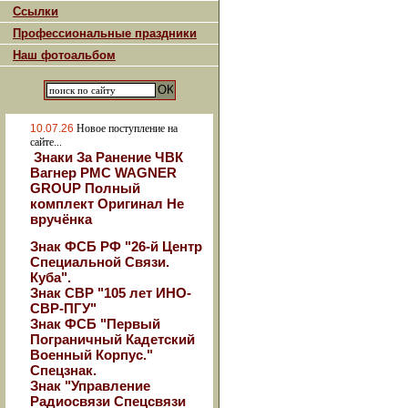
Ссылки
Профессиональные праздники
Наш фотоальбом
10.07.26
Новое поступление на
сайте...
Знаки За Ранение ЧВК
Вагнер РМС WAGNER
GROUP Полный
комплект Оригинал Не
вручёнка
Знак ФСБ РФ "26-й Центр
Специальной Связи.
Куба".
Знак СВР "105 лет ИНО-
СВР-ПГУ"
Знак ФСБ "Первый
Пограничный Кадетский
Военный Корпус."
Спецзнак.
Знак "Управление
Радиосвязи Спецсвязи