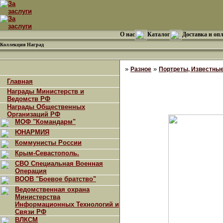
О нас
Каталог
Доставка и оп
Коллекция Наград
»
»
Разное
Портреты, Известны
Главная
Награды Министерств и
Ведомств РФ
Награды Общественных
Организаций РФ
МОФ "Командарм"
ЮНАРМИЯ
Коммунисты России
Крым-Севастополь.
СВО Специальная Военная
Операция
ВООВ "Боевое братство"
Ведомственная охрана
Министерства
Информационных Технологий и
Связи РФ
ВЛКСМ