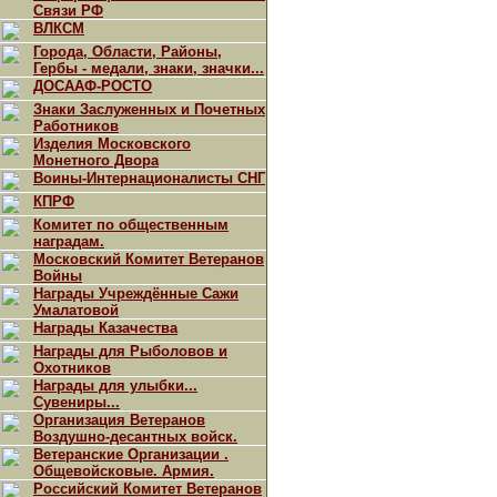
Связи РФ
ВЛКСМ
Города, Области, Районы,
Гербы - медали, знаки, значки...
ДОСААФ-РОСТО
Знаки Заслуженных и Почетных
Работников
Изделия Московского
Монетного Двора
Воины-Интернационалисты СНГ
КПРФ
Комитет по общественным
наградам.
Московский Комитет Ветеранов
Войны
Награды Учреждённые Сажи
Умалатовой
Награды Казачества
Награды для Рыболовов и
Охотников
Награды для улыбки...
Сувениры...
Организация Ветеранов
Воздушно-десантных войск.
Ветеранские Организации .
Общевойсковые. Армия.
Российский Комитет Ветеранов