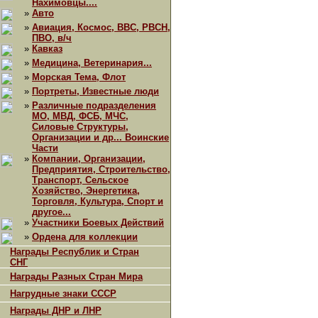
Нахимовцы....
»
Авто
»
Авиация, Космос, ВВС, РВСН,
ПВО, в/ч
»
Кавказ
»
Медицина, Ветеринария...
»
Морская Тема, Флот
»
Портреты, Известные люди
»
Различные подразделения
МО, МВД, ФСБ, МЧС,
Силовые Структуры,
Организации и др... Воинские
Части
»
Компании, Организации,
Предприятия, Строительство,
Транспорт, Сельское
Хозяйство, Энергетика,
Торговля, Культура, Спорт и
другое...
»
Участники Боевых Действий
»
Ордена для коллекции
Награды Республик и Стран
СНГ
Награды Разных Стран Мира
Нагрудные знаки СССР
Награды ДНР и ЛНР