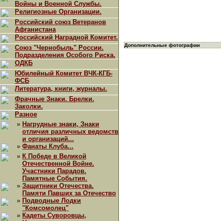
Войны и Военной Службы.
Религиозные Организации.
Российский союз Ветеранов
Афганистана
Российский Наградной Комитет.
Дополнительные фотографии
Союз "Чернобыль" России.
Подразделения Особого Риска.
ОДКБ
Юбилейный Комитет ВЧК-КГБ-
ФСБ
Литература, книги, журналы.
Фрачные Знаки. Брелки.
Заколки.
Разное
»
Нагрудные знаки, Знаки
отличия различных ведомств
и организаций...
»
Фанаты Клуба...
»
К Победе в Великой
Отечественной Войне.
Участники Парадов.
Памятные События.
»
Защитники Отечества.
Памяти Павших за Отечество
»
Подводные Лодки
"Комсомолец"
»
Кадеты Суворовцы,