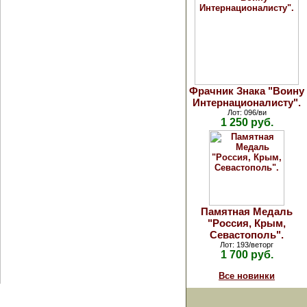
Фрачник Знака "Воину
Интернационалисту".
Лот: 096/ви
1 250 руб.
Памятная Медаль
"Россия, Крым,
Севастополь".
Лот: 193/веторг
1 700 руб.
Все новинки