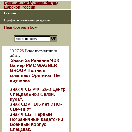
Сувенирные Муляжи Наград
Царской России
Ссылки
Профессиональные праздники
Наш фотоальбом
10.07.26
Новое поступление на
сайте...
Знаки За Ранение ЧВК
Вагнер РМС WAGNER
GROUP Полный
комплект Оригинал Не
вручёнка
Знак ФСБ РФ "26-й Центр
Специальной Связи.
Куба".
Знак СВР "105 лет ИНО-
СВР-ПГУ"
Знак ФСБ "Первый
Пограничный Кадетский
Военный Корпус."
Спецзнак.