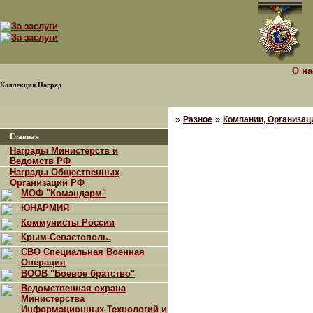
О на
Коллекция Наград
»
»
Разное
Компании, Организаци
Главная
Награды Министерств и
Ведомств РФ
Награды Общественных
Организаций РФ
МОФ "Командарм"
ЮНАРМИЯ
Коммунисты России
Крым-Севастополь.
СВО Специальная Военная
Операция
ВООВ "Боевое братство"
Ведомственная охрана
Министерства
Информационных Технологий и