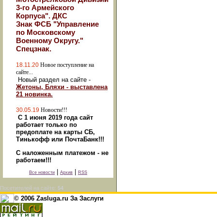
3-го Армейского
Корпуса". ДКС
Знак ФСБ "Управление
по Московскому
Военному Округу."
Спецзнак.
18.11.20
Новое поступление на
сайте...
Новый раздел на сайте -
Жетоны, Бляхи - выставлена
21 новинка.
30.05.19
Новости!!!
С 1 июня 2019 года сайт
работает только по
предоплате на карты СБ,
Тинькофф или ПочтаБанк!!!
С наложенным платежом - не
работаем!!!
|
|
Все новости
Архив
RSS
Посетителей на сайте:
54
© 2006 Zasluga.ru За Заслуги