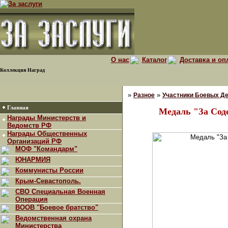
О нас
Каталог
Доставка и оп
Коллекция Наград
»
»
Разное
Участники Боевых Д
Главная
Медаль "За Сод
Награды Министерств и
Ведомств РФ
Награды Общественных
Организаций РФ
МОФ "Командарм"
ЮНАРМИЯ
Коммунисты России
Крым-Севастополь.
СВО Специальная Военная
Операция
ВООВ "Боевое братство"
Ведомственная охрана
Министерства