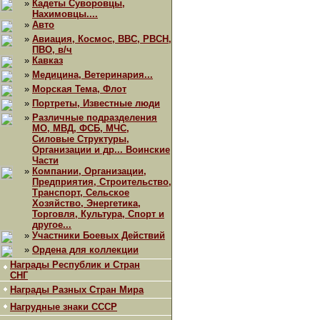
»
Кадеты Суворовцы,
Нахимовцы....
»
Авто
»
Авиация, Космос, ВВС, РВСН,
ПВО, в/ч
»
Кавказ
»
Медицина, Ветеринария...
»
Морская Тема, Флот
»
Портреты, Известные люди
»
Различные подразделения
МО, МВД, ФСБ, МЧС,
Силовые Структуры,
Организации и др... Воинские
Части
»
Компании, Организации,
Предприятия, Строительство,
Транспорт, Сельское
Хозяйство, Энергетика,
Торговля, Культура, Спорт и
другое...
»
Участники Боевых Действий
»
Ордена для коллекции
Награды Республик и Стран
СНГ
Награды Разных Стран Мира
Нагрудные знаки СССР