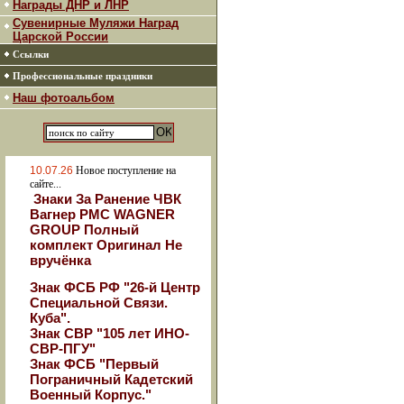
Награды ДНР и ЛНР
Сувенирные Муляжи Наград
Царской России
Ссылки
Профессиональные праздники
Наш фотоальбом
10.07.26
Новое поступление на
сайте...
Знаки За Ранение ЧВК
Вагнер РМС WAGNER
GROUP Полный
комплект Оригинал Не
вручёнка
Знак ФСБ РФ "26-й Центр
Специальной Связи.
Куба".
Знак СВР "105 лет ИНО-
СВР-ПГУ"
Знак ФСБ "Первый
Пограничный Кадетский
Военный Корпус."