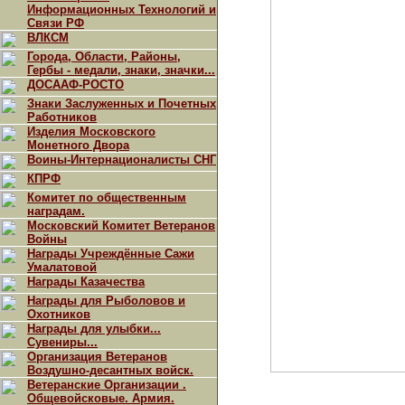
Информационных Технологий и
Связи РФ
ВЛКСМ
Города, Области, Районы,
Гербы - медали, знаки, значки...
ДОСААФ-РОСТО
Знаки Заслуженных и Почетных
Работников
Изделия Московского
Монетного Двора
Воины-Интернационалисты СНГ
КПРФ
Комитет по общественным
наградам.
Московский Комитет Ветеранов
Войны
Награды Учреждённые Сажи
Умалатовой
Награды Казачества
Награды для Рыболовов и
Охотников
Награды для улыбки...
Сувениры...
Организация Ветеранов
Воздушно-десантных войск.
Ветеранские Организации .
Общевойсковые. Армия.