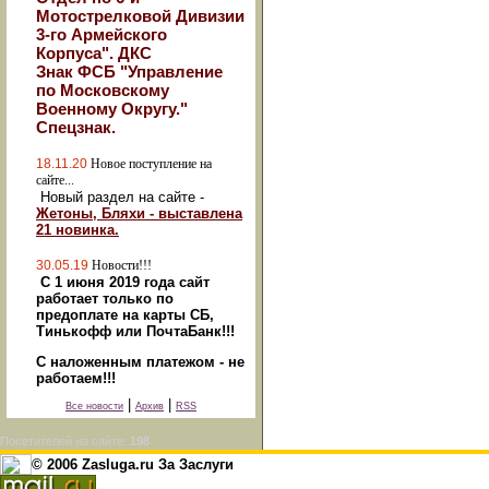
Мотострелковой Дивизии
3-го Армейского
Корпуса". ДКС
Знак ФСБ "Управление
по Московскому
Военному Округу."
Спецзнак.
18.11.20
Новое поступление на
сайте...
Новый раздел на сайте -
Жетоны, Бляхи - выставлена
21 новинка.
30.05.19
Новости!!!
С 1 июня 2019 года сайт
работает только по
предоплате на карты СБ,
Тинькофф или ПочтаБанк!!!
С наложенным платежом - не
работаем!!!
|
|
Все новости
Архив
RSS
Посетителей на сайте:
198
© 2006 Zasluga.ru За Заслуги