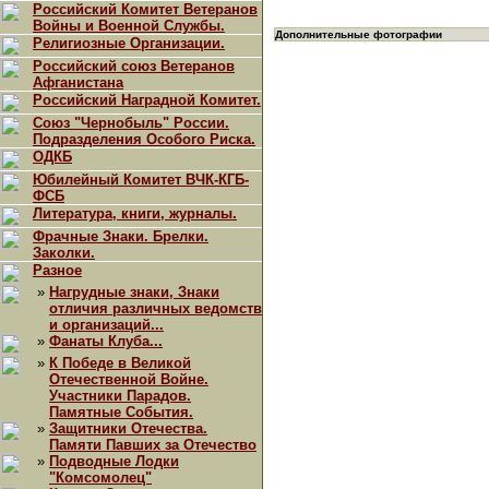
Российский Комитет Ветеранов
Войны и Военной Службы.
Дополнительные фотографии
Религиозные Организации.
Российский союз Ветеранов
Афганистана
Российский Наградной Комитет.
Союз "Чернобыль" России.
Подразделения Особого Риска.
ОДКБ
Юбилейный Комитет ВЧК-КГБ-
ФСБ
Литература, книги, журналы.
Фрачные Знаки. Брелки.
Заколки.
Разное
»
Нагрудные знаки, Знаки
отличия различных ведомств
и организаций...
»
Фанаты Клуба...
»
К Победе в Великой
Отечественной Войне.
Участники Парадов.
Памятные События.
»
Защитники Отечества.
Памяти Павших за Отечество
»
Подводные Лодки
"Комсомолец"