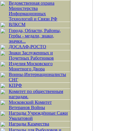
Ведомственная охрана
Министерства
Информационных
Технологий и Связи РФ
ВЛКСМ
Города, Области, Районы,
Гербы - медали, знаки,
значки...
ДОСААФ-РОСТО
Знаки Заслуженных и
Почетных Работников
Изделия Московского
Монетного Двора
Воины-Интернационалисты
СНГ
КПРФ
Комитет по общественным
наградам.
Московский Комитет
Ветеранов Войны
Награды Учреждённые Сажи
Умалатовой
Награды Казачества
Награды для Рыболовов и