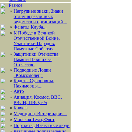
Разное
»
Нагрудные знаки, Знаки
отличия различных
ведомств и организаций...
»
Фанаты Клуба...
»
К Победе в Великой
Отечественной Войне.
Участники Парадов.
Памятные События.
»
Защитники Отечества.
Памяти Павших за
Отечество
»
Подводные Лодки
"Комсомолец"
»
Кадеты Суворовцы,
Нахимовцы....
»
Авто
»
Авиация, Космос, ВВС,
РВСН, ПВО, в/ч
»
Кавказ
»
Медицина, Ветеринария...
»
Морская Тема, Флот
»
Портреты, Известные люди
»
Различные подразделения