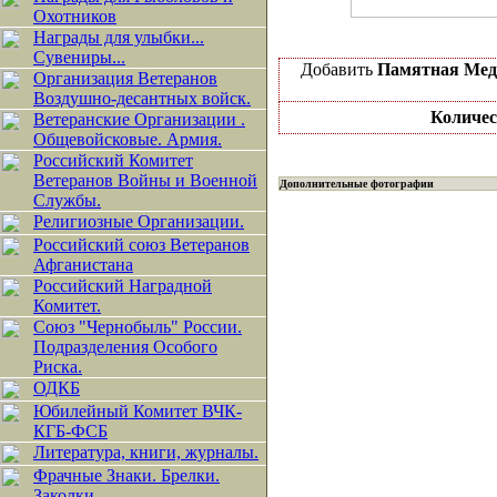
Охотников
Награды для улыбки...
Сувениры...
Добавить
Памятная Мед
Организация Ветеранов
Воздушно-десантных войск.
Количес
Ветеранские Организации .
Общевойсковые. Армия.
Российский Комитет
Ветеранов Войны и Военной
Дополнительные фотографии
Службы.
Религиозные Организации.
Российский союз Ветеранов
Афганистана
Российский Наградной
Комитет.
Союз "Чернобыль" России.
Подразделения Особого
Риска.
ОДКБ
Юбилейный Комитет ВЧК-
КГБ-ФСБ
Литература, книги, журналы.
Фрачные Знаки. Брелки.
Заколки.