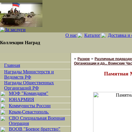
О нас
Каталог
Доставка и 
Коллекция Наград
»
»
Разное
Различные подразде
Организации и др... Воинские Ча
Главная
Награды Министерств и
Памятная 
Ведомств РФ
Награды Общественных
Организаций РФ
МОФ "Командарм"
ЮНАРМИЯ
Коммунисты России
Крым-Севастополь.
СВО Специальная Военная
Операция
ВООВ "Боевое братство"