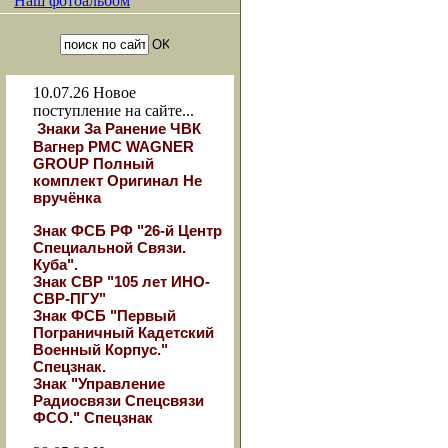
Наш фотоальбом
10.07.26
Новое
поступление на сайте...
Знаки За Ранение ЧВК
Вагнер РМС WAGNER
GROUP Полный
комплект Оригинал Не
вручёнка
Знак ФСБ РФ "26-й Центр
Специальной Связи.
Куба".
Знак СВР "105 лет ИНО-
СВР-ПГУ"
Знак ФСБ "Первый
Пограничный Кадетский
Военный Корпус."
Спецзнак.
Знак "Управление
Радиосвязи Спецсвязи
ФСО." Спецзнак