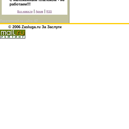
работаем!!!
|
|
Все новости
Архив
RSS
Посетителей на сайте:
67
© 2006 Zasluga.ru За Заслуги