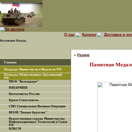
О нас
Каталог
Доставка и оп
Коллекция Наград
»
Разное
Главная
Памятная Медаль
Награды Министерств и Ведомств РФ
Награды Общественных Организаций
РФ
МОФ "Командарм"
ЮНАРМИЯ
Коммунисты России
Крым-Севастополь.
СВО Специальная Военная Операция
ВООВ "Боевое братство"
Ведомственная охрана Министерства
Информационных Технологий и Связи
РФ
ВЛКСМ