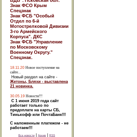
ВДВ". Псковская обл.
Знак ФСО Крым
Спецзнак
Знак ФСБ "Особый
Отдел по 6-й
Мотострелковой Дивизии
3-го Армейского
Корпуса". ДКС
Знак ФСБ "Управление
по Московскому
Военному Округу."
Спецзнак.
18.11.20
Новое поступление на
сайте...
Новый раздел на сайте -
Жетоны, Бляхи - выставлена
21 новинка.
30.05.19
Новости!!!
С 1 июня 2019 года сайт
работает только по
предоплате на карты СБ,
Тинькофф или ПочтаБанк!!!
С наложенным платежом - не
работаем!!!
|
|
Все новости
Архив
RSS