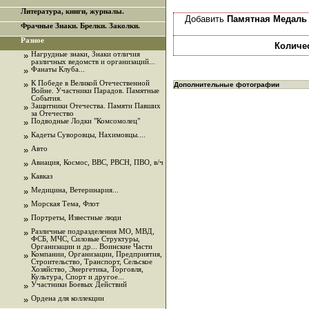
Литература, книги, журналы.
Добавить
Памятная Медаль 
Фрачные Знаки. Брелки. Заколки.
Разное
Количе
»
Нагрудные знаки, Знаки отличия
различных ведомств и организаций...
»
Фанаты Клуба...
»
К Победе в Великой Отечественной
Дополнительные фотографии
Войне. Участники Парадов. Памятные
События.
»
Защитники Отечества. Памяти Павших
за Отечество
»
Подводные Лодки "Комсомолец"
»
Кадеты Суворовцы, Нахимовцы....
»
Авто
»
Авиация, Космос, ВВС, РВСН, ПВО, в/ч
»
Кавказ
»
Медицина, Ветеринария...
»
Морская Тема, Флот
»
Портреты, Известные люди
»
Различные подразделения МО, МВД,
ФСБ, МЧС, Силовые Структуры,
Организации и др... Воинские Части
»
Компании, Организации, Предприятия,
Строительство, Транспорт, Сельское
Хозяйство, Энергетика, Торговля,
Культура, Спорт и другое...
»
Участники Боевых Действий
»
Ордена для коллекции