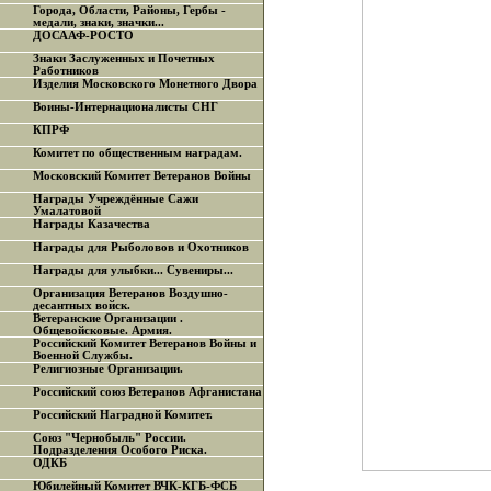
Города, Области, Районы, Гербы -
медали, знаки, значки...
ДОСААФ-РОСТО
Знаки Заслуженных и Почетных
Работников
Изделия Московского Монетного Двора
Воины-Интернационалисты СНГ
КПРФ
Комитет по общественным наградам.
Московский Комитет Ветеранов Войны
Награды Учреждённые Сажи
Умалатовой
Награды Казачества
Награды для Рыболовов и Охотников
Награды для улыбки... Сувениры...
Организация Ветеранов Воздушно-
десантных войск.
Ветеранские Организации .
Общевойсковые. Армия.
Российский Комитет Ветеранов Войны и
Военной Службы.
Религиозные Организации.
Российский союз Ветеранов Афганистана
Российский Наградной Комитет.
Союз "Чернобыль" России.
Подразделения Особого Риска.
ОДКБ
Юбилейный Комитет ВЧК-КГБ-ФСБ