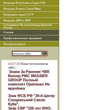
Награды Республик и Стран СНГ
Награды Разных Стран Мира
Нагрудные знаки СССР
Награды ДНР и ЛНР
Сувенирные Муляжи Наград Царской
России
Ссылки
Профессиональные праздники
Наш фотоальбом
10.07.26
Новое поступление на
сайте...
Знаки За Ранение ЧВК
Вагнер РМС WAGNER
GROUP Полный
комплект Оригинал Не
вручёнка
Знак ФСБ РФ "26-й Центр
Специальной Связи.
Куба".
Знак СВР "105 лет ИНО-