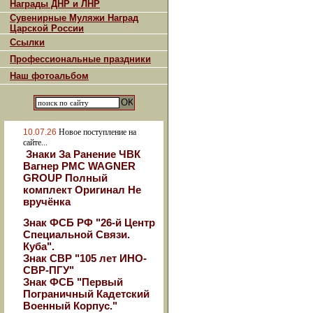
Награды ДНР и ЛНР
Сувенирные Муляжи Наград
Царской России
Ссылки
Профессиональные праздники
Наш фотоальбом
10.07.26
Новое поступление на
сайте...
Знаки За Ранение ЧВК
Вагнер РМС WAGNER
GROUP Полный
комплект Оригинал Не
вручёнка
Знак ФСБ РФ "26-й Центр
Специальной Связи.
Куба".
Знак СВР "105 лет ИНО-
СВР-ПГУ"
Знак ФСБ "Первый
Пограничный Кадетский
Военный Корпус."