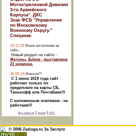
Мотострелковой Дивизии
3-го Армейского
Корпуса". ДКС
Знак ФСБ "Управление
по Московскому
Военному Округу."
Спецзнак.
18.11.20
Новое поступление на
сайте...
Новый раздел на сайте -
Жетоны, Бляхи - выставлена
21 новинка.
30.05.19
Новости!!!
С 1 июня 2019 года сайт
работает только по
предоплате на карты СБ,
Тинькофф или ПочтаБанк!!!
С наложенным платежом - не
работаем!!!
|
|
Все новости
Архив
RSS
Посетителей на сайте:
216
© 2006 Zasluga.ru За Заслуги