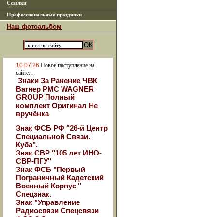
Ссылки
Профессиональные праздники
Наш фотоальбом
10.07.26
Новое поступление на
сайте...
Знаки За Ранение ЧВК
Вагнер РМС WAGNER
GROUP Полный
комплект Оригинал Не
вручёнка
Знак ФСБ РФ "26-й Центр
Специальной Связи.
Куба".
Знак СВР "105 лет ИНО-
СВР-ПГУ"
Знак ФСБ "Первый
Пограничный Кадетский
Военный Корпус."
Спецзнак.
Знак "Управление
Радиосвязи Спецсвязи