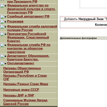
при Президенте РФ
Федеральное агентство по
физической культуре и спорту.
Госкомспорт РФ
Судебный депортамент РФ
Добавить
Нагрудный Знак "
Росрезерв
Количе
Федеральная служба налоговой
полиции России
Прокуратура Российской
Федерации. Следственный
Дополнительные фотографии
Комитет.
Федеральная служба РФ по
контролю за оборотом
наркотиков
Департамент Образования.
Кадетское Братство.
Охотдепартамент
Награды Общественных
Организаций РФ
Награды Республик и Стран
СНГ
Награды Разных Стран Мира
Нагрудные знаки СССР
Награды ДНР и ЛНР
Сувенирные Муляжи Наград
Царской России