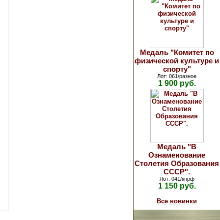
Медаль "Комитет по
физической культуре и
спорту"
Лот: 061/разное
1 900 руб.
Медаль "В
Ознаменование
Столетия Образования
СССР".
Лот: 041/кпрф
1 150 руб.
Все новинки