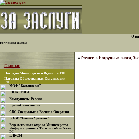
О на
Коллекция Наград
»
»
Разное
Нагрудные знаки, Зна
Главная
Награды Министерств и Ведомств РФ
Награды Общественных Организаций
РФ
МОФ "Командарм"
ЮНАРМИЯ
Коммунисты России
Крым-Севастополь.
СВО Специальная Военная Операция
ВООВ "Боевое братство"
Ведомственная охрана Министерства
Информационных Технологий и Связи
РФ
ВЛКСМ