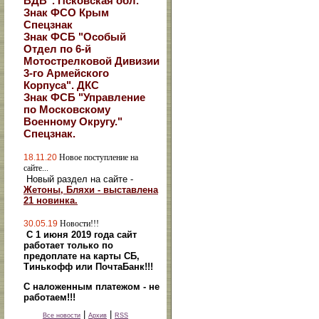
ВДВ". Псковская обл.
Знак ФСО Крым
Спецзнак
Знак ФСБ "Особый
Отдел по 6-й
Мотострелковой Дивизии
3-го Армейского
Корпуса". ДКС
Знак ФСБ "Управление
по Московскому
Военному Округу."
Спецзнак.
18.11.20
Новое поступление на
сайте...
Новый раздел на сайте -
Жетоны, Бляхи - выставлена
21 новинка.
30.05.19
Новости!!!
С 1 июня 2019 года сайт
работает только по
предоплате на карты СБ,
Тинькофф или ПочтаБанк!!!
С наложенным платежом - не
работаем!!!
|
|
Все новости
Архив
RSS