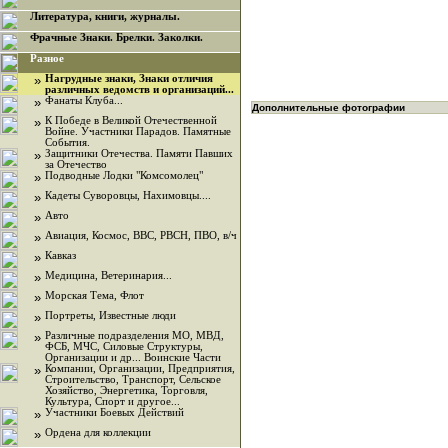
Литература, книги, журналы.
Фрачные Знаки. Брелки. Заколки.
Разное
»
Нагрудные знаки, Знаки отличия
различных ведомств и организаций...
»
Фанаты Клуба...
Дополнительные фотографии
»
К Победе в Великой Отечественной
Войне. Участники Парадов. Памятные
События.
»
Защитники Отечества. Памяти Павших
за Отечество
»
Подводные Лодки "Комсомолец"
»
Кадеты Суворовцы, Нахимовцы....
»
Авто
»
Авиация, Космос, ВВС, РВСН, ПВО, в/ч
»
Кавказ
»
Медицина, Ветеринария...
»
Морская Тема, Флот
»
Портреты, Известные люди
»
Различные подразделения МО, МВД,
ФСБ, МЧС, Силовые Структуры,
Организации и др... Воинские Части
»
Компании, Организации, Предприятия,
Строительство, Транспорт, Сельское
Хозяйство, Энергетика, Торговля,
Культура, Спорт и другое...
»
Участники Боевых Действий
»
Ордена для коллекции