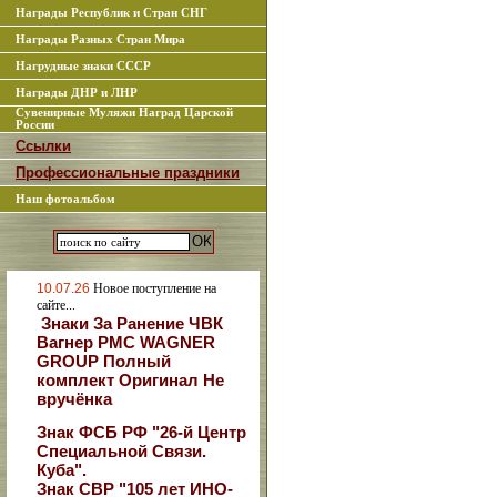
Награды Республик и Стран СНГ
Награды Разных Стран Мира
Нагрудные знаки СССР
Награды ДНР и ЛНР
Сувенирные Муляжи Наград Царской
России
Ссылки
Профессиональные праздники
Наш фотоальбом
10.07.26
Новое поступление на
сайте...
Знаки За Ранение ЧВК
Вагнер РМС WAGNER
GROUP Полный
комплект Оригинал Не
вручёнка
Знак ФСБ РФ "26-й Центр
Специальной Связи.
Куба".
Знак СВР "105 лет ИНО-