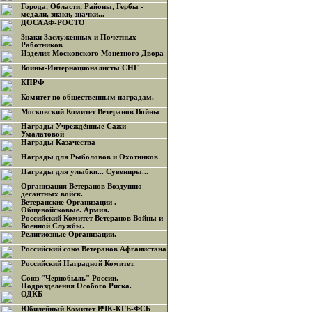
Города, Области, Районы, Гербы -
медали, знаки, значки...
ДОСААФ-РОСТО
Знаки Заслуженных и Почетных
Работников
Изделия Московского Монетного Двора
Воины-Интернационалисты СНГ
КПРФ
Комитет по общественным наградам.
Московский Комитет Ветеранов Войны
Награды Учреждённые Сажи
Умалатовой
Награды Казачества
Награды для Рыболовов и Охотников
Награды для улыбки... Сувениры...
Организация Ветеранов Воздушно-
десантных войск.
Ветеранские Организации .
Общевойсковые. Армия.
Российский Комитет Ветеранов Войны и
Военной Службы.
Религиозные Организации.
Российский союз Ветеранов Афганистана
Российский Наградной Комитет.
Союз "Чернобыль" России.
Подразделения Особого Риска.
ОДКБ
Юбилейный Комитет ВЧК-КГБ-ФСБ