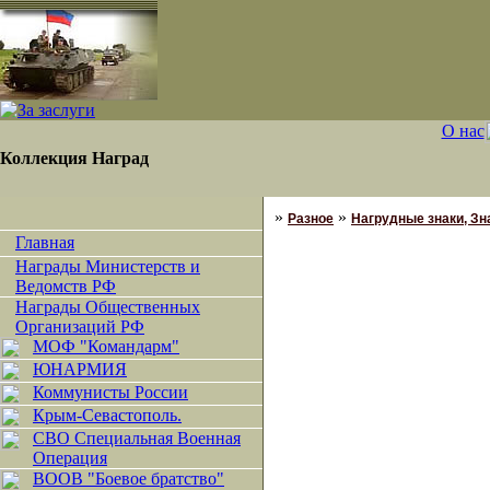
О нас
Коллекция Наград
»
»
Разное
Нагрудные знаки, Зн
Главная
Награды Министерств и
Ведомств РФ
Награды Общественных
Организаций РФ
МОФ "Командарм"
ЮНАРМИЯ
Коммунисты России
Крым-Севастополь.
СВО Специальная Военная
Операция
ВООВ "Боевое братство"