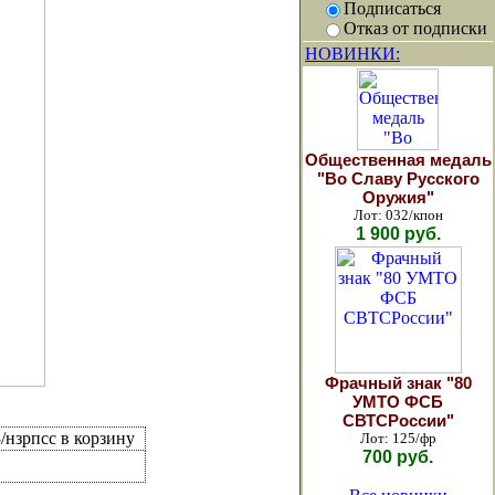
Подписаться
Отказ от подписки
НОВИНКИ:
Общественная медаль
"Во Славу Русского
Оружия"
Лот: 032/кпон
1 900 руб.
Фрачный знак "80
УМТО ФСБ
СВТСРоссии"
/нзрпсс в корзину
Лот: 125/фр
700 руб.