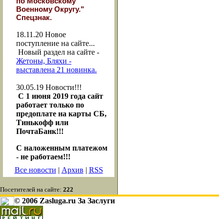
по Московскому
Военному Округу."
Спецзнак.
18.11.20
Новое
поступление на сайте...
Новый раздел на сайте -
Жетоны, Бляхи -
выставлена 21 новинка.
30.05.19
Новости!!!
С 1 июня 2019 года сайт
работает только по
предоплате на карты СБ,
Тинькофф или
ПочтаБанк!!!
С наложенным платежом
- не работаем!!!
Все новости
|
Архив
|
RSS
Посетителей на сайте:
222
© 2006 Zasluga.ru За Заслуги