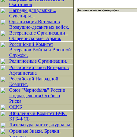
Охотников
Награды для улыбки...
Дополнительные фотографии
Сувениры...
Организация Ветеранов
Воздушно-десантных войск.
Ветеранские Организации .
Общевойсковые. Армия.
Российский Комитет
Ветеранов Войны и Военной
Службы.
Религиозные Организации.
Российский союз Ветеранов
Афганистана
Российский Наградной
Комитет.
Союз "Чернобыль" России.
Подразделения Особого
Риска.
ОДКБ
Юбилейный Комитет ВЧК-
КГБ-ФСБ
Литература, книги, журналы.
Фрачные Знаки. Брелки.
Заколки.