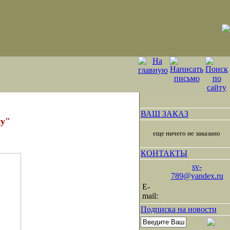
ВАШ ЗАКАЗ
ну"
еще ничего не заказано
КОНТАКТЫ
sv-
789@yandex.ru
E-
mail:
Подписка на новости