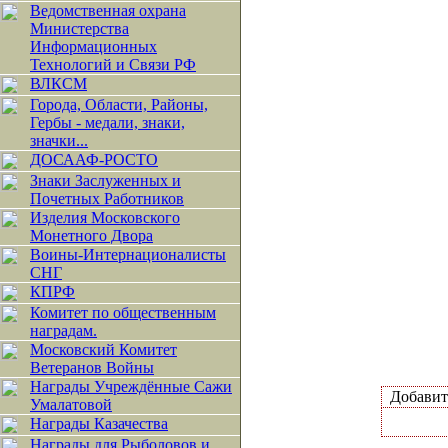
Ведомственная охрана
Министерства
Информационных
Технологий и Связи РФ
ВЛКСМ
Города, Области, Районы,
Гербы - медали, знаки,
значки...
ДОСААФ-РОСТО
Знаки Заслуженных и
Почетных Работников
Изделия Московского
Монетного Двора
Воины-Интернационалисты
СНГ
КПРФ
Комитет по общественным
наградам.
Московский Комитет
Ветеранов Войны
Награды Учреждённые Сажи
Добави
Умалатовой
Награды Казачества
Награды для Рыболовов и