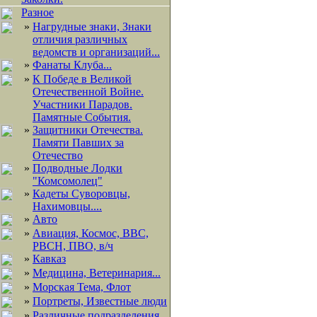
Разное
»
Нагрудные знаки, Знаки
отличия различных
ведомств и организаций...
»
Фанаты Клуба...
»
К Победе в Великой
Отечественной Войне.
Участники Парадов.
Памятные События.
»
Защитники Отечества.
Памяти Павших за
Отечество
»
Подводные Лодки
"Комсомолец"
»
Кадеты Суворовцы,
Нахимовцы....
»
Авто
»
Авиация, Космос, ВВС,
РВСН, ПВО, в/ч
»
Кавказ
»
Медицина, Ветеринария...
»
Морская Тема, Флот
»
Портреты, Известные люди
»
Различные подразделения