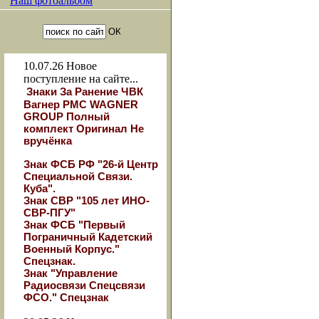
Наш фотоальбом
10.07.26
Новое
поступление на сайте...
Знаки За Ранение ЧВК
Вагнер РМС WAGNER
GROUP Полный
комплект Оригинал Не
вручёнка
Знак ФСБ РФ "26-й Центр
Специальной Связи.
Куба".
Знак СВР "105 лет ИНО-
СВР-ПГУ"
Знак ФСБ "Первый
Пограничный Кадетский
Военный Корпус."
Спецзнак.
Знак "Управление
Радиосвязи Спецсвязи
ФСО." Спецзнак