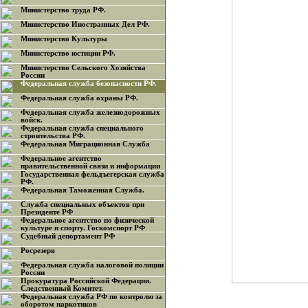
Министерство труда РФ.
Министерство Иностранных Дел РФ.
Министерство Культуры
Министерство юстиции РФ.
Министерство Сельского Хозяйства
России
Федеральная служба безопасности РФ.
Федеральная служба охраны РФ.
Федеральная служба железнодорожных
войск.
Федеральная служба специального
строительства РФ.
Федеральная Миграционная Служба
Федеральное агентство
правительственной связи и информации
Государственная фельдъегерская служба
РФ.
Федеральная Таможенная Служба.
Служба специальных объектов при
Президенте РФ
Федеральное агентство по физической
культуре и спорту. Госкомспорт РФ
Судебный депортамент РФ
Росрезерв
Федеральная служба налоговой полиции
России
Прокуратура Российской Федерации.
Следственный Комитет.
Федеральная служба РФ по контролю за
оборотом наркотиков