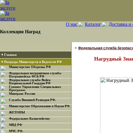
О нас
Каталог
Доставка и 
Коллекция Наград
»
Федеральная служба безопасн
Главная
Нагрудный Зна
Награды Министерств и Ведомств РФ
Министерство Обороны РФ
Федеральная пограничная служба-
Погранвойска ФСБ РФ
Федеральная служба Войск
Национальной Гвардии РФ
Главное Управление Специальных
Программ.
Минтранс России
Служба Внешней Разведки РФ.
Министерство Образования и Науки РФ.
ЖЕТОНЫ
Федеральное Казначейство
МВД РФ
МЧС РФ.