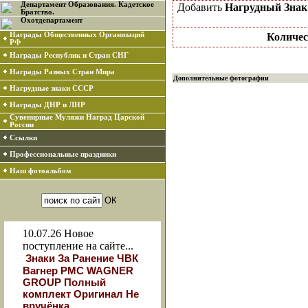
Департамент Образования. Кадетское
Добавить
Нагрудный Знак
Братство.
Охотдепартамент
Награды Общественных Организаций
Количес
РФ
Награды Республик и Стран СНГ
Награды Разных Стран Мира
Дополнительные фотографии
Нагрудные знаки СССР
Награды ДНР и ЛНР
Сувенирные Муляжи Наград Царской
России
Ссылки
Профессиональные праздники
Наш фотоальбом
10.07.26
Новое
поступление на сайте...
Знаки За Ранение ЧВК
Вагнер РМС WAGNER
GROUP Полный
комплект Оригинал Не
вручёнка