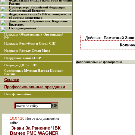
Федеральная служба налоговой полиции
России
Прокуратура Российской Федерации.
Следственный Комитет.
Федеральная служба РФ по контролю за
оборотом наркотиков
Департамент Образования. Кадетское
Братство.
Охотдепартамент
Награды Общественных Организаций
Добавить
Памятный Знак 
РФ
Награды Республик и Стран СНГ
Количе
Награды Разных Стран Мира
Нагрудные знаки СССР
Дополнительные фотографии
Награды ДНР и ЛНР
Сувенирные Муляжи Наград Царской
России
Ссылки
Профессиональные праздники
Наш фотоальбом
10.07.26
Новое поступление на
сайте...
Знаки За Ранение ЧВК
Вагнер РМС WAGNER