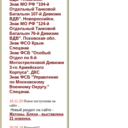
Знак МО РФ "104-й
Отдельный Танковой
Батальон 107-й Дивизии
ВДВ". Новороссийск.
Знак МО РФ "124-й
Отдельный Танковой
Батальон 76-й Дивизии
ВДВ". Псковская обл.
Знак ФСО Крым
Спецзнак
Знак ФСБ "Особый
Отдел по 6-й
Мотострелковой Дивизии
3-го Армейского
Корпуса". ДКС
Знак ФСБ "Управление
по Московскому
Военному Округу."
Спецзнак.
18.11.20
Новое поступление на
сайте...
Новый раздел на сайте -
Жетоны, Бляхи - выставлена
21 новинка.
30.05.19
Новости!!!