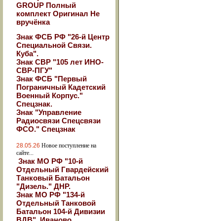
GROUP Полный
комплект Оригинал Не
вручёнка
Знак ФСБ РФ "26-й Центр
Специальной Связи.
Куба".
Знак СВР "105 лет ИНО-
СВР-ПГУ"
Знак ФСБ "Первый
Пограничный Кадетский
Военный Корпус."
Спецзнак.
Знак "Управление
Радиосвязи Спецсвязи
ФСО." Спецзнак
28.05.26
Новое поступление на
сайте...
Знак МО РФ "10-й
Отдельный Гвардейский
Танковый Батальон
"Дизель." ДНР.
Знак МО РФ "134-й
Отдельный Танковой
Батальон 104-й Дивизии
ВДВ". Иваново.