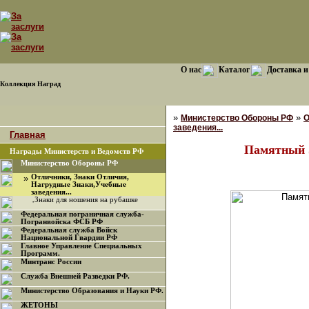
О нас
Каталог
Доставка и
Коллекция Наград
»
»
Министерство Обороны РФ
О
заведения...
Главная
Памятный З
Награды Министерств и Ведомств РФ
Министерство Обороны РФ
»
Отличники, Знаки Отличия,
Нагрудные Знаки,Учебные
заведения...
·
Знаки для ношения на рубашке
Федеральная пограничная служба-
Погранвойска ФСБ РФ
Федеральная служба Войск
Национальной Гвардии РФ
Главное Управление Специальных
Программ.
Минтранс России
Служба Внешней Разведки РФ.
Министерство Образования и Науки РФ.
ЖЕТОНЫ