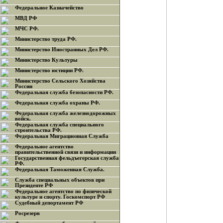
Федеральное Казначейство
МВД РФ
МЧС РФ.
Министерство труда РФ.
Министерство Иностранных Дел РФ.
Министерство Культуры
Министерство юстиции РФ.
Министерство Сельского Хозяйства
России
Федеральная служба безопасности РФ.
Федеральная служба охраны РФ.
Федеральная служба железнодорожных
войск.
Федеральная служба специального
строительства РФ.
Федеральная Миграционная Служба
Федеральное агентство
правительственной связи и информации
Государственная фельдъегерская служба
РФ.
Федеральная Таможенная Служба.
Служба специальных объектов при
Президенте РФ
Федеральное агентство по физической
культуре и спорту. Госкомспорт РФ
Судебный депортамент РФ
Росрезерв