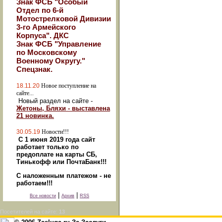
Знак ФСБ "Особый
Отдел по 6-й
Мотострелковой Дивизии
3-го Армейского
Корпуса". ДКС
Знак ФСБ "Управление
по Московскому
Военному Округу."
Спецзнак.
18.11.20
Новое поступление на
сайте...
Новый раздел на сайте -
Жетоны, Бляхи - выставлена
21 новинка.
30.05.19
Новости!!!
С 1 июня 2019 года сайт
работает только по
предоплате на карты СБ,
Тинькофф или ПочтаБанк!!!
С наложенным платежом - не
работаем!!!
|
|
Все новости
Архив
RSS
Посетителей на сайте:
13