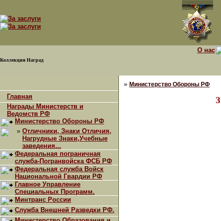
О нас
Коллекция Наград
»
Министерство Обороны РФ
Главная
З
Награды Министерств и
Ведомств РФ
Министерство Обороны РФ
»
Отличники, Знаки Отличия,
Нагрудные Знаки,Учебные
заведения...
Федеральная пограничная
служба-Погранвойска ФСБ РФ
Федеральная служба Войск
Национальной Гвардии РФ
Главное Управление
Специальных Программ.
Минтранс России
Служба Внешней Разведки РФ.
Министерство Образования и