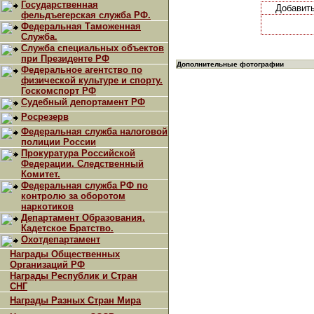
Государственная
Добавит
фельдъегерская служба РФ.
Федеральная Таможенная
Служба.
Служба специальных объектов
при Президенте РФ
Дополнительные фотографии
Федеральное агентство по
физической культуре и спорту.
Госкомспорт РФ
Судебный депортамент РФ
Росрезерв
Федеральная служба налоговой
полиции России
Прокуратура Российской
Федерации. Следственный
Комитет.
Федеральная служба РФ по
контролю за оборотом
наркотиков
Департамент Образования.
Кадетское Братство.
Охотдепартамент
Награды Общественных
Организаций РФ
Награды Республик и Стран
СНГ
Награды Разных Стран Мира