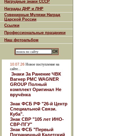
Нагрудные знаки СССР
Награды ДНР и ЛНР
Сувенирные Муляжи Наград
Царской России
Ссылки
Профессиональные праздники
Наш фотоальбом
10.07.26
Новое поступление на
сайте...
Знаки За Ранение ЧВК
Вагнер РМС WAGNER
GROUP Полный
комплект Оригинал Не
вручёнка
Знак ФСБ РФ "26-й Центр
Специальной Связи.
Куба".
Знак СВР "105 лет ИНО-
СВР-ПГУ"
Знак ФСБ "Первый
Пограничный Кадетский