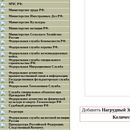
МЧС РФ.
Министерство труда РФ.
Министерство Иностранных Дел РФ.
Министерство Культуры
Министерство юстиции РФ.
Министерство Сельского Хозяйства
России
Федеральная служба безопасности РФ.
Федеральная служба охраны РФ.
Федеральная служба железнодорожных
войск.
Федеральная служба специального
строительства РФ.
Федеральная Миграционная Служба
Федеральное агентство
правительственной связи и информации
Государственная фельдъегерская служба
РФ.
Федеральная Таможенная Служба.
Служба специальных объектов при
Президенте РФ
Федеральное агентство по физической
культуре и спорту. Госкомспорт РФ
Судебный депортамент РФ
Добавить
Нагрудный З
Росрезерв
Количес
Федеральная служба налоговой полиции
России
Прокуратура Российской Федерации.
Следственный Комитет.