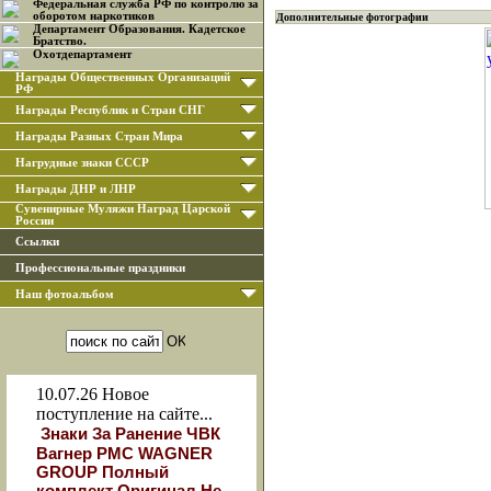
Федеральная служба РФ по контролю за
оборотом наркотиков
Дополнительные фотографии
Департамент Образования. Кадетское
Братство.
Охотдепартамент
Награды Общественных Организаций
РФ
Награды Республик и Стран СНГ
Награды Разных Стран Мира
Нагрудные знаки СССР
Награды ДНР и ЛНР
Сувенирные Муляжи Наград Царской
России
Ссылки
Профессиональные праздники
Наш фотоальбом
10.07.26
Новое
поступление на сайте...
Знаки За Ранение ЧВК
Вагнер РМС WAGNER
GROUP Полный
комплект Оригинал Не