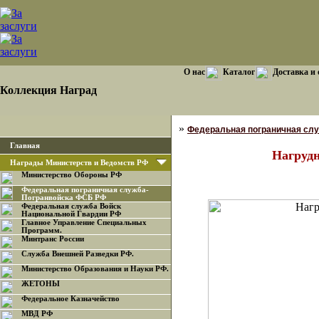
О нас
Каталог
Доставка и
Коллекция Наград
»
Федеральная пограничная сл
Главная
Нагруд
Награды Министерств и Ведомств РФ
Министерство Обороны РФ
Федеральная пограничная служба-
Погранвойска ФСБ РФ
Федеральная служба Войск
Национальной Гвардии РФ
Главное Управление Специальных
Программ.
Минтранс России
Служба Внешней Разведки РФ.
Министерство Образования и Науки РФ.
ЖЕТОНЫ
Федеральное Казначейство
МВД РФ