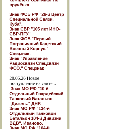
вручёнка
Знак ФСБ РФ "26-й Центр
Специальной Связи.
Куба".
Знак СВР "105 лет ИНО-
СВР-ПГУ"
Знак ФСБ "Первый
Пограничный Кадетский
Военный Корпус."
Спецзнак.
Знак "Управление
Радиосвязи Спецсвязи
ФСО." Спецзнак
28.05.26
Новое
поступление на сайте...
Знак МО РФ "10-й
Отдельный Гвардейский
Танковый Батальон
"Дизель." ДНР.
Знак МО РФ "134-й
Отдельный Танковой
Батальон 104-й Дивизии
ВДВ". Иваново.
Знак МО РФ "104-й