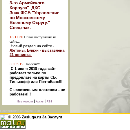
3-го Армейского
Корпуса". ДКС
Знак ФСБ "Управление
по Московскому
Военному Округу."
Спецзнак.
18.11.20
Новое поступление на
сайте...
Новый раздел на сайте -
Жетоны, Бляхи - выставлена
21 новинка.
30.05.19
Новости!!!
С 1 июня 2019 года сайт
работает только по
предоплате на карты СБ,
Тинькофф или ПочтаБанк!!!
С наложенным платежом - не
работаем!!!
|
|
Все новости
Архив
RSS
Посетителей на сайте:
219
© 2006 Zasluga.ru За Заслуги