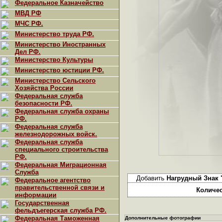
Федеральное Казначейство
МВД РФ
МЧС РФ.
Министерство труда РФ.
Министерство Иностранных
Дел РФ.
Министерство Культуры
Министерство юстиции РФ.
Министерство Сельского
Хозяйства России
Федеральная служба
безопасности РФ.
Федеральная служба охраны
РФ.
Федеральная служба
железнодорожных войск.
Федеральная служба
специального строительства
РФ.
Федеральная Миграционная
Служба
Добавить
Нагрудный Знак 
Федеральное агентство
правительственной связи и
Количес
информации
Государственная
фельдъегерская служба РФ.
Федеральная Таможенная
Дополнительные фотографии