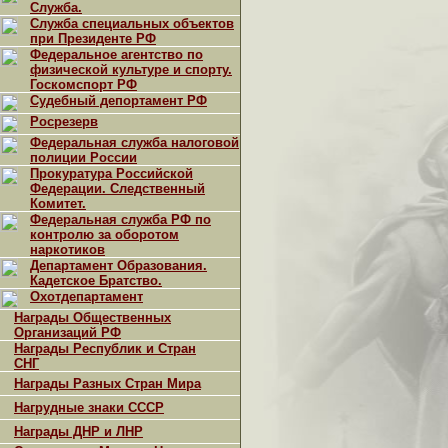
Служба.
Служба специальных объектов
при Президенте РФ
Федеральное агентство по
физической культуре и спорту.
Госкомспорт РФ
Судебный депортамент РФ
Росрезерв
Федеральная служба налоговой
полиции России
Прокуратура Российской
Федерации. Следственный
Комитет.
Федеральная служба РФ по
контролю за оборотом
наркотиков
Департамент Образования.
Кадетское Братство.
Охотдепартамент
Награды Общественных
Организаций РФ
Награды Республик и Стран
СНГ
Награды Разных Стран Мира
Нагрудные знаки СССР
Награды ДНР и ЛНР