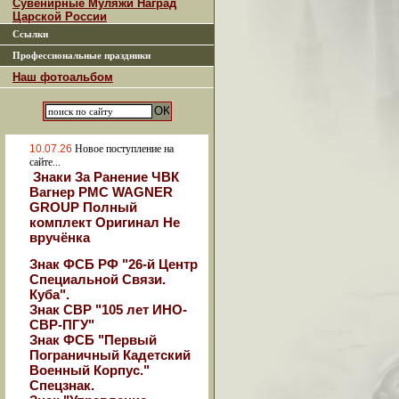
Сувенирные Муляжи Наград
Царской России
Ссылки
Профессиональные праздники
Наш фотоальбом
10.07.26
Новое поступление на
сайте...
Знаки За Ранение ЧВК
Вагнер РМС WAGNER
GROUP Полный
комплект Оригинал Не
вручёнка
Знак ФСБ РФ "26-й Центр
Специальной Связи.
Куба".
Знак СВР "105 лет ИНО-
СВР-ПГУ"
Знак ФСБ "Первый
Пограничный Кадетский
Военный Корпус."
Спецзнак.