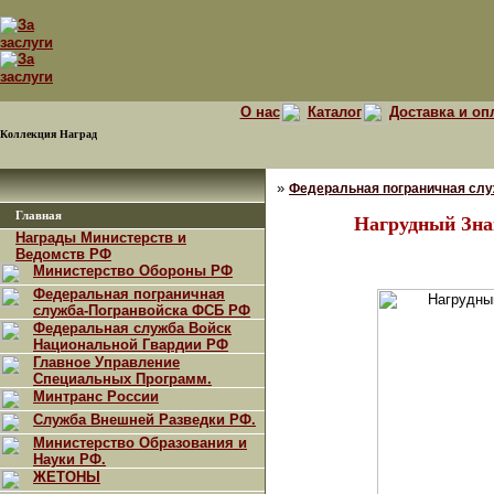
О нас
Каталог
Доставка и оп
Коллекция Наград
»
Федеральная пограничная сл
Главная
Нагрудный Зна
Награды Министерств и
Ведомств РФ
Министерство Обороны РФ
Федеральная пограничная
служба-Погранвойска ФСБ РФ
Федеральная служба Войск
Национальной Гвардии РФ
Главное Управление
Специальных Программ.
Минтранс России
Служба Внешней Разведки РФ.
Министерство Образования и
Науки РФ.
ЖЕТОНЫ