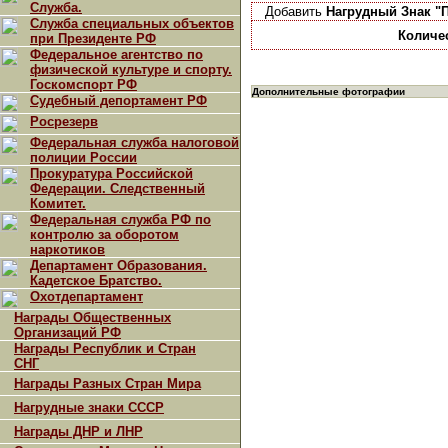
Служба.
Добавить
Нагрудный Знак "П
Служба специальных объектов
Количе
при Президенте РФ
Федеральное агентство по
физической культуре и спорту.
Госкомспорт РФ
Дополнительные фотографии
Судебный депортамент РФ
Росрезерв
Федеральная служба налоговой
полиции России
Прокуратура Российской
Федерации. Следственный
Комитет.
Федеральная служба РФ по
контролю за оборотом
наркотиков
Департамент Образования.
Кадетское Братство.
Охотдепартамент
Награды Общественных
Организаций РФ
Награды Республик и Стран
СНГ
Награды Разных Стран Мира
Нагрудные знаки СССР
Награды ДНР и ЛНР