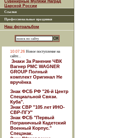
Сувенирные Муляжи Наград
Царской России
Ссылки
Профессиональные праздники
Наш фотоальбом
10.07.26
Новое поступление на
сайте...
Знаки За Ранение ЧВК
Вагнер РМС WAGNER
GROUP Полный
комплект Оригинал Не
вручёнка
Знак ФСБ РФ "26-й Центр
Специальной Связи.
Куба".
Знак СВР "105 лет ИНО-
СВР-ПГУ"
Знак ФСБ "Первый
Пограничный Кадетский
Военный Корпус."
Спецзнак.