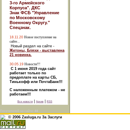
3-го Армейского
Корпуса". ДКС
Знак ФСБ "Управление
по Московскому
Военному Округу."
Спецзнак.
18.11.20
Новое поступление на
сайте...
Новый раздел на сайте -
Жетоны, Бляхи - выставлена
21 новинка.
30.05.19
Новости!!!
С 1 июня 2019 года сайт
работает только по
предоплате на карты СБ,
Тинькофф или ПочтаБанк!!!
С наложенным платежом - не
работаем!!!
|
|
Все новости
Архив
RSS
Посетителей на сайте:
44
© 2006 Zasluga.ru За Заслуги