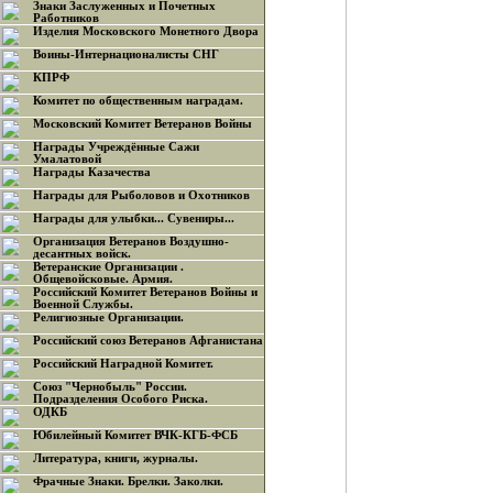
Знаки Заслуженных и Почетных
Работников
Изделия Московского Монетного Двора
Воины-Интернационалисты СНГ
КПРФ
Комитет по общественным наградам.
Московский Комитет Ветеранов Войны
Награды Учреждённые Сажи
Умалатовой
Награды Казачества
Награды для Рыболовов и Охотников
Награды для улыбки... Сувениры...
Организация Ветеранов Воздушно-
десантных войск.
Ветеранские Организации .
Общевойсковые. Армия.
Российский Комитет Ветеранов Войны и
Военной Службы.
Религиозные Организации.
Российский союз Ветеранов Афганистана
Российский Наградной Комитет.
Союз "Чернобыль" России.
Подразделения Особого Риска.
ОДКБ
Юбилейный Комитет ВЧК-КГБ-ФСБ
Литература, книги, журналы.
Фрачные Знаки. Брелки. Заколки.