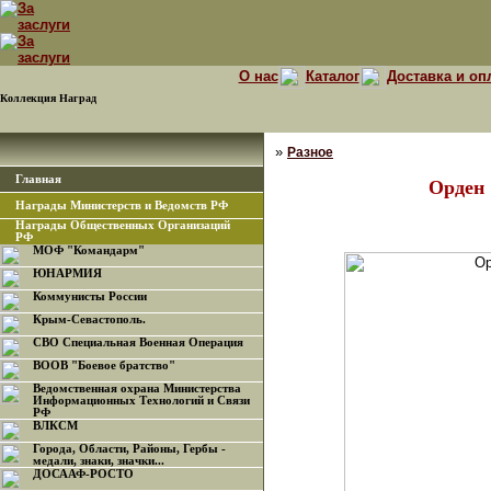
О нас
Каталог
Доставка и оп
Коллекция Наград
»
Разное
Главная
Орден 
Награды Министерств и Ведомств РФ
Награды Общественных Организаций
РФ
МОФ "Командарм"
ЮНАРМИЯ
Коммунисты России
Крым-Севастополь.
СВО Специальная Военная Операция
ВООВ "Боевое братство"
Ведомственная охрана Министерства
Информационных Технологий и Связи
РФ
ВЛКСМ
Города, Области, Районы, Гербы -
медали, знаки, значки...
ДОСААФ-РОСТО