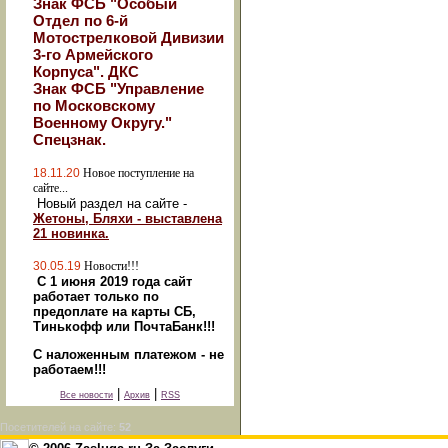
Знак ФСБ "Особый
Отдел по 6-й
Мотострелковой Дивизии
3-го Армейского
Корпуса". ДКС
Знак ФСБ "Управление
по Московскому
Военному Округу."
Спецзнак.
18.11.20
Новое поступление на
сайте...
Новый раздел на сайте -
Жетоны, Бляхи - выставлена
21 новинка.
30.05.19
Новости!!!
С 1 июня 2019 года сайт
работает только по
предоплате на карты СБ,
Тинькофф или ПочтаБанк!!!
С наложенным платежом - не
работаем!!!
|
|
Все новости
Архив
RSS
Посетителей на сайте:
52