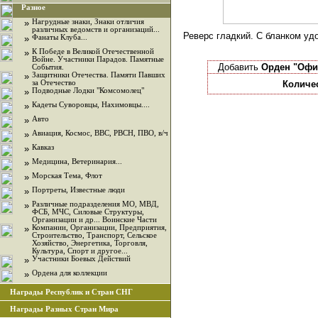
Разное
»
Нагрудные знаки, Знаки отличия
различных ведомств и организаций...
Реверс гладкий. С бланком уд
»
Фанаты Клуба...
»
К Победе в Великой Отечественной
Войне. Участники Парадов. Памятные
Добавить
Орден "Офи
События.
»
Защитники Отечества. Памяти Павших
за Отечество
Количе
»
Подводные Лодки "Комсомолец"
»
Кадеты Суворовцы, Нахимовцы....
»
Авто
»
Авиация, Космос, ВВС, РВСН, ПВО, в/ч
»
Кавказ
»
Медицина, Ветеринария...
»
Морская Тема, Флот
»
Портреты, Известные люди
»
Различные подразделения МО, МВД,
ФСБ, МЧС, Силовые Структуры,
Организации и др... Воинские Части
»
Компании, Организации, Предприятия,
Строительство, Транспорт, Сельское
Хозяйство, Энергетика, Торговля,
Культура, Спорт и другое...
»
Участники Боевых Действий
»
Ордена для коллекции
Награды Республик и Стран СНГ
Награды Разных Стран Мира