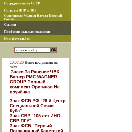
Нагрудные знаки СССР
Награды ДНР и ЛНР
Сувенирные Муляжи Наград Царской
России
Ссылки
Профессиональные праздники
Наш фотоальбом
10.07.26
Новое поступление на
сайте...
Знаки За Ранение ЧВК
Вагнер РМС WAGNER
GROUP Полный
комплект Оригинал Не
вручёнка
Знак ФСБ РФ "26-й Центр
Специальной Связи.
Куба".
Знак СВР "105 лет ИНО-
СВР-ПГУ"
Знак ФСБ "Первый
Пограничный Кадетский