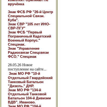
вручёнка
Знак ФСБ РФ "26-й Центр
Специальной Связи.
Куба".
Знак СВР "105 лет ИНО-
СВР-ПГУ"
Знак ФСБ "Первый
Пограничный Кадетский
Военный Корпус."
Спецзнак.
Знак "Управление
Радиосвязи Спецсвязи
ФСО." Спецзнак
28.05.26
Новое
поступление на сайте...
Знак МО РФ "10-й
Отдельный Гвардейский
Танковый Батальон
"Дизель." ДНР.
Знак МО РФ "134-й
Отдельный Танковой
Батальон 104-й Дивизии
ВДВ". Иваново.
Знак МО РФ "104-й