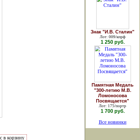
Знак "И.В. Сталин"
Лот: 009/кпрф
1 250 руб.
Памятная Медаль
"300-летию М.В.
Ломоносова
Посвящается"
Лот: 175/портр
1 700 руб.
Все новинки
с в корзину