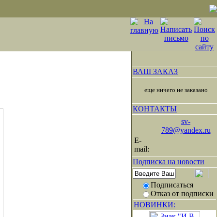
ВАШ ЗАКАЗ
еще ничего не заказано
КОНТАКТЫ
sv-
789@yandex.ru
E-
mail:
Подписка на новости
Подписаться
Отказ от подписки
НОВИНКИ: