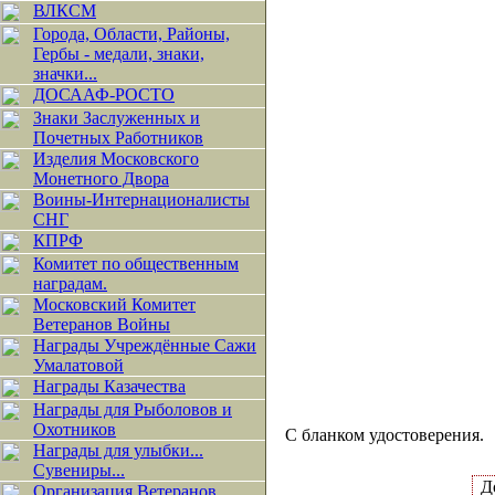
ВЛКСМ
Города, Области, Районы,
Гербы - медали, знаки,
значки...
ДОСААФ-РОСТО
Знаки Заслуженных и
Почетных Работников
Изделия Московского
Монетного Двора
Воины-Интернационалисты
СНГ
КПРФ
Комитет по общественным
наградам.
Московский Комитет
Ветеранов Войны
Награды Учреждённые Сажи
Умалатовой
Награды Казачества
Награды для Рыболовов и
Охотников
С бланком удостоверения.
Награды для улыбки...
Сувениры...
Д
Организация Ветеранов