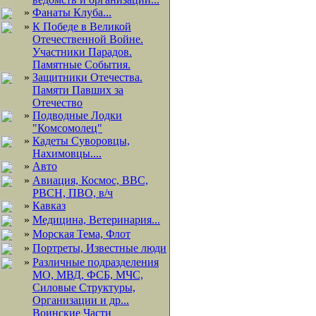
»
Фанаты Клуба...
»
К Победе в Великой
Отечественной Войне.
Участники Парадов.
Памятные События.
»
Защитники Отечества.
Памяти Павших за
Отечество
»
Подводные Лодки
"Комсомолец"
»
Кадеты Суворовцы,
Нахимовцы....
»
Авто
»
Авиация, Космос, ВВС,
РВСН, ПВО, в/ч
»
Кавказ
»
Медицина, Ветеринария...
»
Морская Тема, Флот
»
Портреты, Известные люди
»
Различные подразделения
МО, МВД, ФСБ, МЧС,
Силовые Структуры,
Организации и др...
Воинские Части