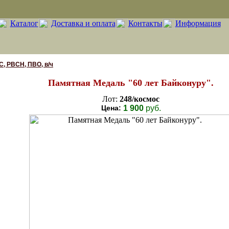
Каталог
Доставка и оплата
Контакты
Информация
С, РВСН, ПВО, в/ч
Памятная Медаль "60 лет Байконуру".
Лот:
248/космос
Цена:
1 900
руб.