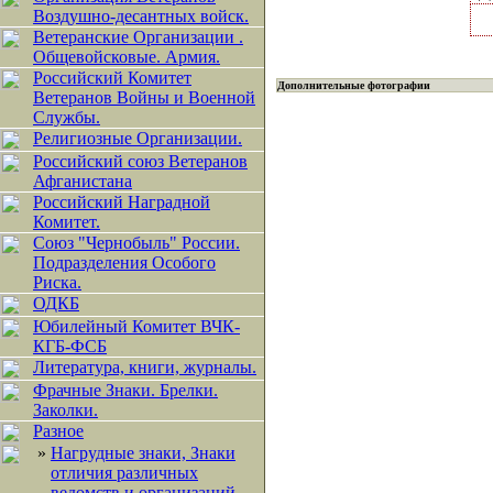
Воздушно-десантных войск.
Ветеранские Организации .
Общевойсковые. Армия.
Российский Комитет
Дополнительные фотографии
Ветеранов Войны и Военной
Службы.
Религиозные Организации.
Российский союз Ветеранов
Афганистана
Российский Наградной
Комитет.
Союз "Чернобыль" России.
Подразделения Особого
Риска.
ОДКБ
Юбилейный Комитет ВЧК-
КГБ-ФСБ
Литература, книги, журналы.
Фрачные Знаки. Брелки.
Заколки.
Разное
»
Нагрудные знаки, Знаки
отличия различных
ведомств и организаций...