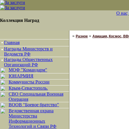
О нас
Коллекция Наград
»
»
Разное
Авиация, Космос, ВВ
Главная
Награды Министерств и
Ведомств РФ
Награды Общественных
Организаций РФ
МОФ "Командарм"
ЮНАРМИЯ
Коммунисты России
Крым-Севастополь.
СВО Специальная Военная
Операция
ВООВ "Боевое братство"
Ведомственная охрана
Министерства
Информационных
Технологий и Связи РФ