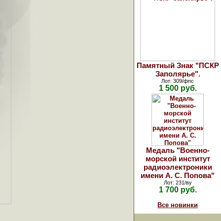
Памятный Знак "ПСКР
Заполярье".
Лот: 309/фпс
1 500 руб.
Медаль "Военно-
морской институт
радиоэлектроники
имени А. С. Попова"
Лот: 231/ву
1 700 руб.
Все новинки