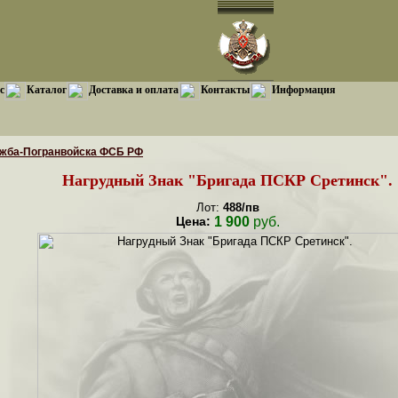
с
Каталог
Доставка и оплата
Контакты
Информация
ужба-Погранвойска ФСБ РФ
Нагрудный Знак "Бригада ПСКР Сретинск".
Лот:
488/пв
Цена:
1 900
руб.