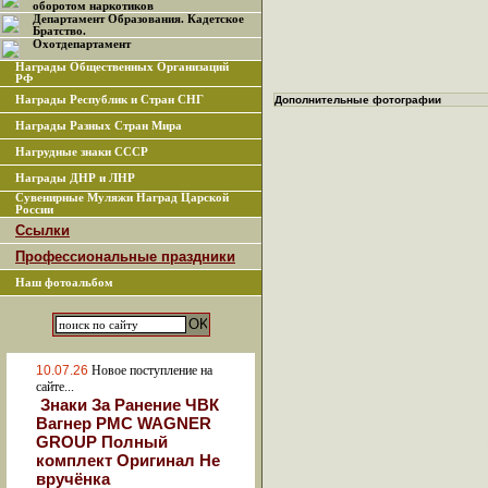
оборотом наркотиков
Департамент Образования. Кадетское
Братство.
Охотдепартамент
Награды Общественных Организаций
РФ
Награды Республик и Стран СНГ
Дополнительные фотографии
Награды Разных Стран Мира
Нагрудные знаки СССР
Награды ДНР и ЛНР
Сувенирные Муляжи Наград Царской
России
Ссылки
Профессиональные праздники
Наш фотоальбом
10.07.26
Новое поступление на
сайте...
Знаки За Ранение ЧВК
Вагнер РМС WAGNER
GROUP Полный
комплект Оригинал Не
вручёнка