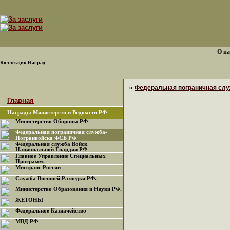
О на
Коллекция Наград
»
Федеральная пограничная сл
Главная
Награды Министерств и Ведомств РФ
Министерство Обороны РФ
Федеральная пограничная служба-
Погранвойска ФСБ РФ
Федеральная служба Войск
Национальной Гвардии РФ
Главное Управление Специальных
Программ.
Минтранс России
Служба Внешней Разведки РФ.
Министерство Образования и Науки РФ.
ЖЕТОНЫ
Федеральное Казначейство
МВД РФ