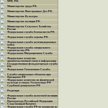
МЧС РФ.
Министерство труда РФ.
Министерство Иностранных Дел РФ.
Министерство Культуры
Министерство юстиции РФ.
Министерство Сельского Хозяйства
России
Федеральная служба безопасности РФ.
Федеральная служба охраны РФ.
Федеральная служба железнодорожных
войск.
Федеральная служба специального
строительства РФ.
Федеральная Миграционная Служба
Федеральное агентство
правительственной связи и информации
Государственная фельдъегерская служба
РФ.
Федеральная Таможенная Служба.
Служба специальных объектов при
Президенте РФ
Федеральное агентство по физической
культуре и спорту. Госкомспорт РФ
Судебный депортамент РФ
Росрезерв
Федеральная служба налоговой полиции
России
Прокуратура Российской Федерации.
Следственный Комитет.
Федеральная служба РФ по контролю за