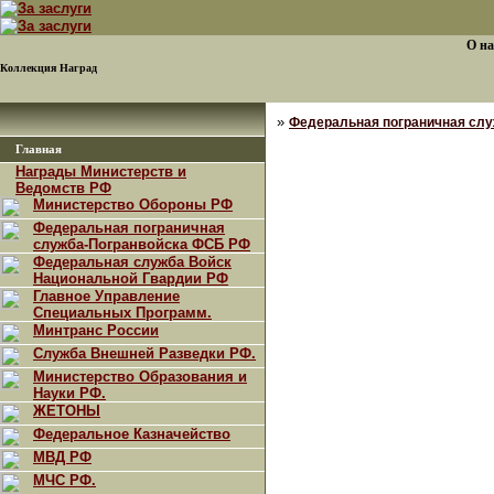
О на
Коллекция Наград
»
Федеральная пограничная сл
Главная
Награды Министерств и
Ведомств РФ
Министерство Обороны РФ
Федеральная пограничная
служба-Погранвойска ФСБ РФ
Федеральная служба Войск
Национальной Гвардии РФ
Главное Управление
Специальных Программ.
Минтранс России
Служба Внешней Разведки РФ.
Министерство Образования и
Науки РФ.
ЖЕТОНЫ
Федеральное Казначейство
МВД РФ
МЧС РФ.