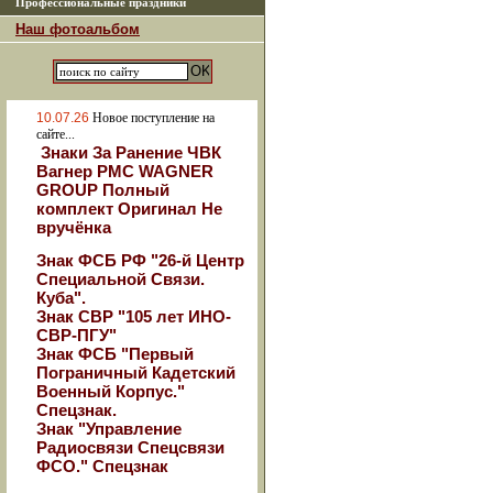
Профессиональные праздники
Наш фотоальбом
10.07.26
Новое поступление на
сайте...
Знаки За Ранение ЧВК
Вагнер РМС WAGNER
GROUP Полный
комплект Оригинал Не
вручёнка
Знак ФСБ РФ "26-й Центр
Специальной Связи.
Куба".
Знак СВР "105 лет ИНО-
СВР-ПГУ"
Знак ФСБ "Первый
Пограничный Кадетский
Военный Корпус."
Спецзнак.
Знак "Управление
Радиосвязи Спецсвязи
ФСО." Спецзнак