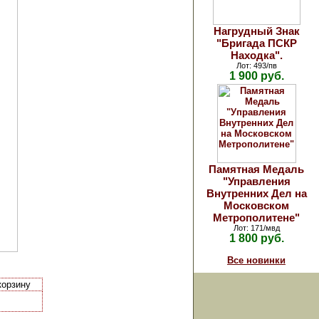
Нагрудный Знак
"Бригада ПСКР
Находка".
Лот: 493/пв
1 900 руб.
Памятная Медаль
"Управления
Внутренних Дел на
Московском
Метрополитене"
Лот: 171/мвд
1 800 руб.
Все новинки
корзину