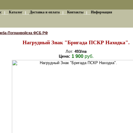
с
Каталог
Доставка и оплата
Контакты
Информация
ужба-Погранвойска ФСБ РФ
Нагрудный Знак "Бригада ПСКР Находка".
Лот:
493/пв
Цена:
1 900
руб.