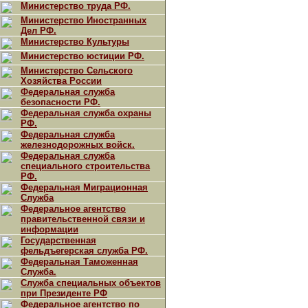
Министерство труда РФ.
Министерство Иностранных
Дел РФ.
Министерство Культуры
Министерство юстиции РФ.
Министерство Сельского
Хозяйства России
Федеральная служба
безопасности РФ.
Федеральная служба охраны
РФ.
Федеральная служба
железнодорожных войск.
Федеральная служба
специального строительства
РФ.
Федеральная Миграционная
Служба
Федеральное агентство
правительственной связи и
информации
Государственная
фельдъегерская служба РФ.
Федеральная Таможенная
Служба.
Служба специальных объектов
при Президенте РФ
Федеральное агентство по