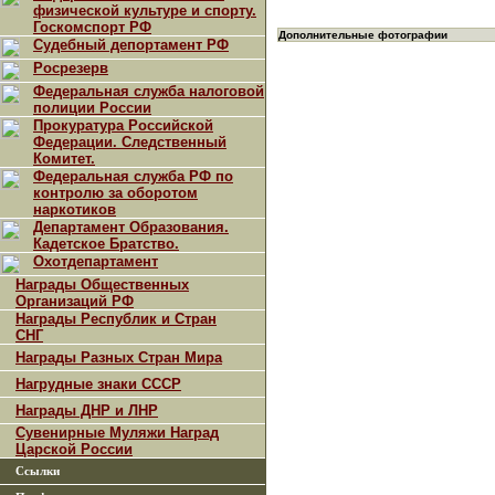
физической культуре и спорту.
Госкомспорт РФ
Дополнительные фотографии
Судебный депортамент РФ
Росрезерв
Федеральная служба налоговой
полиции России
Прокуратура Российской
Федерации. Следственный
Комитет.
Федеральная служба РФ по
контролю за оборотом
наркотиков
Департамент Образования.
Кадетское Братство.
Охотдепартамент
Награды Общественных
Организаций РФ
Награды Республик и Стран
СНГ
Награды Разных Стран Мира
Нагрудные знаки СССР
Награды ДНР и ЛНР
Сувенирные Муляжи Наград
Царской России
Ссылки