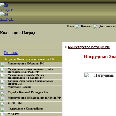
О нас
Каталог
Доставка и
Коллекция Наград
»
Министерство юстиции РФ.
Главная
Нагрудный Зн
Награды Министерств и Ведомств РФ
Министерство Обороны РФ
Федеральная пограничная служба-
Погранвойска ФСБ РФ
Федеральная служба Войск
Национальной Гвардии РФ
Главное Управление Специальных
Программ.
Минтранс России
Служба Внешней Разведки РФ.
Министерство Образования и Науки РФ.
ЖЕТОНЫ
Федеральное Казначейство
МВД РФ