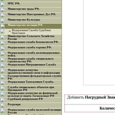
МЧС РФ.
Министерство труда РФ.
Министерство Иностранных Дел РФ.
Министерство Культуры
Министерство юстиции РФ.
»
Федеральная Служба Судебных
Приставов
Министерство Сельского Хозяйства
России
Федеральная служба безопасности РФ.
Федеральная служба охраны РФ.
Федеральная служба железнодорожных
войск.
Федеральная служба специального
строительства РФ.
Федеральная Миграционная Служба
Федеральное агентство
правительственной связи и информации
Государственная фельдъегерская служба
РФ.
Федеральная Таможенная Служба.
Служба специальных объектов при
Президенте РФ
Федеральное агентство по физической
культуре и спорту. Госкомспорт РФ
Добавить
Нагрудный Зна
Судебный депортамент РФ
Росрезерв
Количес
Федеральная служба налоговой полиции
России