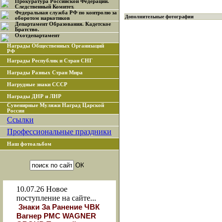
Прокуратура Российской Федерации.
Следственный Комитет.
Федеральная служба РФ по контролю за
Дополнительные фотографии
оборотом наркотиков
Департамент Образования. Кадетское
Братство.
Охотдепартамент
Награды Общественных Организаций
РФ
Награды Республик и Стран СНГ
Награды Разных Стран Мира
Нагрудные знаки СССР
Награды ДНР и ЛНР
Сувенирные Муляжи Наград Царской
России
Ссылки
Профессиональные праздники
Наш фотоальбом
10.07.26
Новое
поступление на сайте...
Знаки За Ранение ЧВК
Вагнер РМС WAGNER