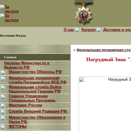
О нас
Каталог
Доставка и оп
Коллекция Наград
»
Федеральная пограничная сл
Главная
Нагрудный Знак 
Награды Министерств и
Ведомств РФ
Министерство Обороны РФ
Федеральная пограничная
служба-Погранвойска ФСБ РФ
Федеральная служба Войск
Национальной Гвардии РФ
Главное Управление
Специальных Программ.
Минтранс России
Служба Внешней Разведки РФ.
Министерство Образования и
Науки РФ.
ЖЕТОНЫ