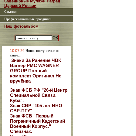
Сувенирные Муляжи Наград
Царской России
Ссылки
Профессиональные праздники
Наш фотоальбом
10.07.26
Новое поступление на
сайте...
Знаки За Ранение ЧВК
Вагнер РМС WAGNER
GROUP Полный
комплект Оригинал Не
вручёнка
Знак ФСБ РФ "26-й Центр
Специальной Связи.
Куба".
Знак СВР "105 лет ИНО-
СВР-ПГУ"
Знак ФСБ "Первый
Пограничный Кадетский
Военный Корпус."
Спецзнак.