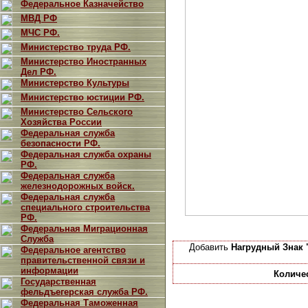
Федеральное Казначейство
МВД РФ
МЧС РФ.
Министерство труда РФ.
Министерство Иностранных
Дел РФ.
Министерство Культуры
Министерство юстиции РФ.
Министерство Сельского
Хозяйства России
Федеральная служба
безопасности РФ.
Федеральная служба охраны
РФ.
Федеральная служба
железнодорожных войск.
Федеральная служба
специального строительства
РФ.
Федеральная Миграционная
Служба
Добавить
Нагрудный Знак 
Федеральное агентство
правительственной связи и
информации
Количе
Государственная
фельдъегерская служба РФ.
Федеральная Таможенная