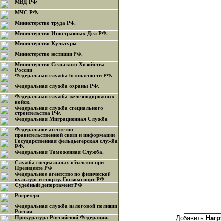
МВД РФ
МЧС РФ.
Министерство труда РФ.
Министерство Иностранных Дел РФ.
Министерство Культуры
Министерство юстиции РФ.
Министерство Сельского Хозяйства
России
Федеральная служба безопасности РФ.
Федеральная служба охраны РФ.
Федеральная служба железнодорожных
войск.
Федеральная служба специального
строительства РФ.
Федеральная Миграционная Служба
Федеральное агентство
правительственной связи и информации
Государственная фельдъегерская служба
РФ.
Федеральная Таможенная Служба.
Служба специальных объектов при
Президенте РФ
Федеральное агентство по физической
культуре и спорту. Госкомспорт РФ
Судебный депортамент РФ
Росрезерв
Федеральная служба налоговой полиции
России
Добавить
Нагр
Прокуратура Российской Федерации.