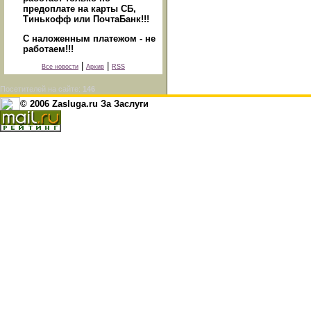
предоплате на карты СБ,
Тинькофф или ПочтаБанк!!!
С наложенным платежом - не
работаем!!!
|
|
Все новости
Архив
RSS
Посетителей на сайте:
146
© 2006 Zasluga.ru За Заслуги