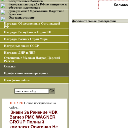
Следственный Комитет.
Федеральная служба РФ по контролю за
Количе
оборотом наркотиков
Департамент Образования. Кадетское
Братство.
Охотдепартамент
Дополнительные фотографии
Награды Общественных Организаций
РФ
Награды Республик и Стран СНГ
Награды Разных Стран Мира
Нагрудные знаки СССР
Награды ДНР и ЛНР
Сувенирные Муляжи Наград Царской
России
Ссылки
Профессиональные праздники
Наш фотоальбом
10.07.26
Новое поступление на
сайте...
Знаки За Ранение ЧВК
Вагнер РМС WAGNER
GROUP Полный
комплект Оригинал Не