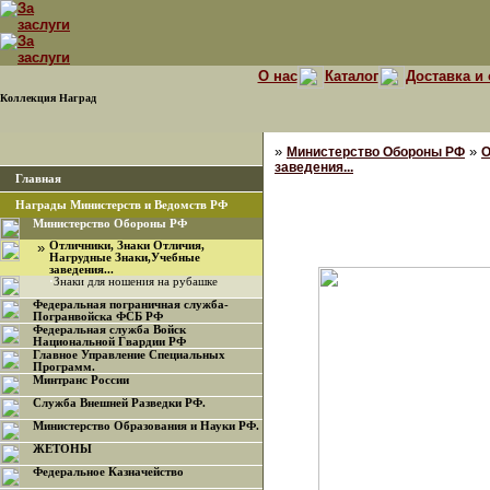
О нас
Каталог
Доставка и 
Коллекция Наград
»
»
Министерство Обороны РФ
О
заведения...
Главная
Награды Министерств и Ведомств РФ
Министерство Обороны РФ
»
Отличники, Знаки Отличия,
Нагрудные Знаки,Учебные
заведения...
·
Знаки для ношения на рубашке
Федеральная пограничная служба-
Погранвойска ФСБ РФ
Федеральная служба Войск
Национальной Гвардии РФ
Главное Управление Специальных
Программ.
Минтранс России
Служба Внешней Разведки РФ.
Министерство Образования и Науки РФ.
ЖЕТОНЫ
Федеральное Казначейство