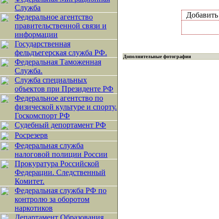
Служба
Добавит
Федеральное агентство
правительственной связи и
информации
Государственная
фельдъегерская служба РФ.
Дополнительные фотографии
Федеральная Таможенная
Служба.
Служба специальных
объектов при Президенте РФ
Федеральное агентство по
физической культуре и спорту.
Госкомспорт РФ
Судебный депортамент РФ
Росрезерв
Федеральная служба
налоговой полиции России
Прокуратура Российской
Федерации. Следственный
Комитет.
Федеральная служба РФ по
контролю за оборотом
наркотиков
Департамент Образования.