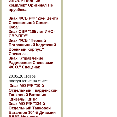
GROUP Полный
комплект Оригинал Не
вручёнка
Знак ФСБ РФ "26-й Центр
Специальной Связи.
Куба".
Знак СВР "105 лет ИНО-
СВР-ПГУ"
Знак ФСБ "Первый
Пограничный Кадетский
Военный Корпус."
Спецзнак.
Знак "Управление
Радиосвязи Спецсвязи
ФСО." Спецзнак
28.05.26
Новое
поступление на сайте...
Знак МО РФ "10-й
Отдельный Гвардейский
Танковый Батальон
"Дизель." ДНР.
Знак МО РФ "134-й
Отдельный Танковой
Батальон 104-й Дивизии
ВДВ". Иваново.