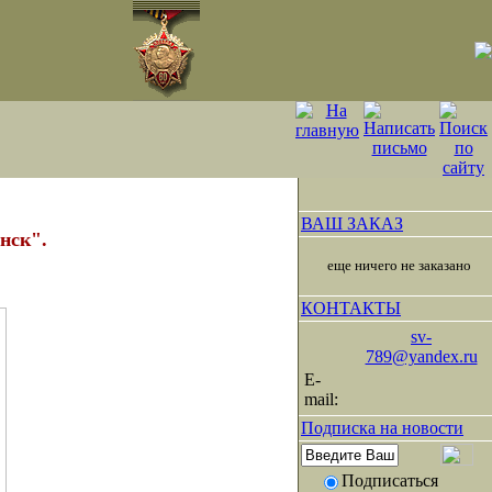
ВАШ ЗАКАЗ
нск".
еще ничего не заказано
КОНТАКТЫ
sv-
789@yandex.ru
E-
mail:
Подписка на новости
Подписаться