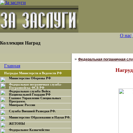
О нас
Коллекция Наград
»
Федеральная пограничная сл
Главная
Нагруд
Награды Министерств и Ведомств РФ
Министерство Обороны РФ
Федеральная пограничная служба-
Погранвойска ФСБ РФ
Федеральная служба Войск
Национальной Гвардии РФ
Главное Управление Специальных
Программ.
Минтранс России
Служба Внешней Разведки РФ.
Министерство Образования и Науки РФ.
ЖЕТОНЫ
Федеральное Казначейство