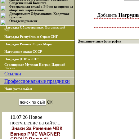
Следственный Комитет.
Федеральная служба РФ по контролю за
оборотом наркотиков
Департамент Образования. Кадетское
Добавить
Нагрудн
Братство.
Охотдепартамент
Награды Общественных Организаций
РФ
Награды Республик и Стран СНГ
Дополнительные фотографии
Награды Разных Стран Мира
Нагрудные знаки СССР
Награды ДНР и ЛНР
Сувенирные Муляжи Наград Царской
России
Ссылки
Профессиональные праздники
Наш фотоальбом
10.07.26
Новое
поступление на сайте...
Знаки За Ранение ЧВК
Вагнер РМС WAGNER