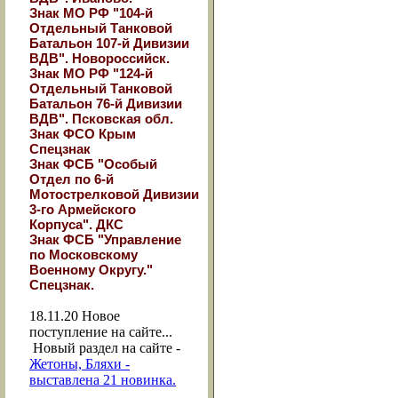
Знак МО РФ "104-й
Отдельный Танковой
Батальон 107-й Дивизии
ВДВ". Новороссийск.
Знак МО РФ "124-й
Отдельный Танковой
Батальон 76-й Дивизии
ВДВ". Псковская обл.
Знак ФСО Крым
Спецзнак
Знак ФСБ "Особый
Отдел по 6-й
Мотострелковой Дивизии
3-го Армейского
Корпуса". ДКС
Знак ФСБ "Управление
по Московскому
Военному Округу."
Спецзнак.
18.11.20
Новое
поступление на сайте...
Новый раздел на сайте -
Жетоны, Бляхи -
выставлена 21 новинка.