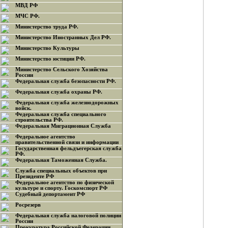
МВД РФ
МЧС РФ.
Министерство труда РФ.
Министерство Иностранных Дел РФ.
Министерство Культуры
Министерство юстиции РФ.
Министерство Сельского Хозяйства
России
Федеральная служба безопасности РФ.
Федеральная служба охраны РФ.
Федеральная служба железнодорожных
войск.
Федеральная служба специального
строительства РФ.
Федеральная Миграционная Служба
Федеральное агентство
правительственной связи и информации
Государственная фельдъегерская служба
РФ.
Федеральная Таможенная Служба.
Служба специальных объектов при
Президенте РФ
Федеральное агентство по физической
культуре и спорту. Госкомспорт РФ
Судебный депортамент РФ
Росрезерв
Федеральная служба налоговой полиции
России
Прокуратура Российской Федерации.