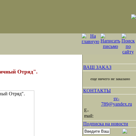
ВАШ ЗАКАЗ
ичный Отряд".
еще ничего не заказано
КОНТАКТЫ
sv-
789@yandex.ru
E-
mail:
Подписка на новости