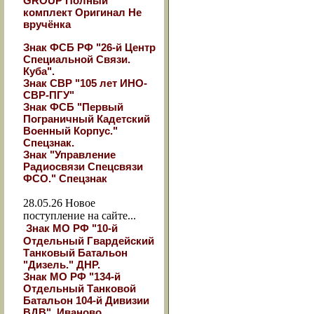
GROUP Полный
комплект Оригинал Не
вручёнка
Знак ФСБ РФ "26-й Центр
Специальной Связи.
Куба".
Знак СВР "105 лет ИНО-
СВР-ПГУ"
Знак ФСБ "Первый
Пограничный Кадетский
Военный Корпус."
Спецзнак.
Знак "Управление
Радиосвязи Спецсвязи
ФСО." Спецзнак
28.05.26
Новое
поступление на сайте...
Знак МО РФ "10-й
Отдельный Гвардейский
Танковый Батальон
"Дизель." ДНР.
Знак МО РФ "134-й
Отдельный Танковой
Батальон 104-й Дивизии
ВДВ". Иваново.