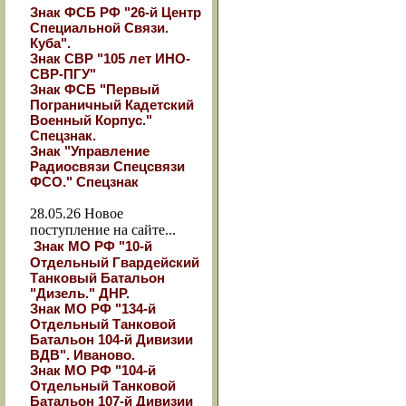
Знак ФСБ РФ "26-й Центр
Специальной Связи.
Куба".
Знак СВР "105 лет ИНО-
СВР-ПГУ"
Знак ФСБ "Первый
Пограничный Кадетский
Военный Корпус."
Спецзнак.
Знак "Управление
Радиосвязи Спецсвязи
ФСО." Спецзнак
28.05.26
Новое
поступление на сайте...
Знак МО РФ "10-й
Отдельный Гвардейский
Танковый Батальон
"Дизель." ДНР.
Знак МО РФ "134-й
Отдельный Танковой
Батальон 104-й Дивизии
ВДВ". Иваново.
Знак МО РФ "104-й
Отдельный Танковой
Батальон 107-й Дивизии