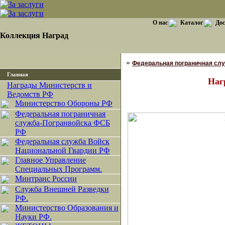
О нас
Каталог
Дос
Коллекция Наград
»
Федеральная пограничная сл
Главная
Наг
Награды Министерств и
Ведомств РФ
Министерство Обороны РФ
Федеральная пограничная
служба-Погранвойска ФСБ
РФ
Федеральная служба Войск
Национальной Гвардии РФ
Главное Управление
Специальных Программ.
Минтранс России
Служба Внешней Разведки
РФ.
Министерство Образования и
Науки РФ.