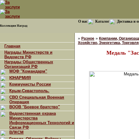
О нас
Каталог
Доставка и о
Коллекция Наград
»
»
Разное
Компании, Организац
Хозяйство, Энергетика, Торговля,
Главная
Медаль "За
Награды Министерств и
Ведомств РФ
Награды Общественных
Организаций РФ
МОФ "Командарм"
ЮНАРМИЯ
Коммунисты России
Крым-Севастополь.
СВО Специальная Военная
Операция
ВООВ "Боевое братство"
Ведомственная охрана
Министерства
Информационных Технологий и
Связи РФ
ВЛКСМ
Города, Области, Районы,