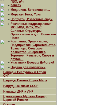
ПВО, в/ч
»
Кавказ
»
Медицина, Ветеринария...
»
Морская Тема, Флот
»
Портреты, Известные люди
»
Различные подразделения
МО, МВД, ФСБ, МЧС,
Силовые Структуры,
Организации и др... Воинские
Части
»
Компании, Организации,
Предприятия, Строительство,
Транспорт, Сельское
Хозяйство, Энергетика,
Торговля, Культура, Спорт и
другое...
»
Участники Боевых Действий
»
Ордена для коллекции
Награды Республик и Стран
СНГ
Награды Разных Стран Мира
Нагрудные знаки СССР
Награды ДНР и ЛНР
Сувенирные Муляжи Наград
Царской России
Ссылки