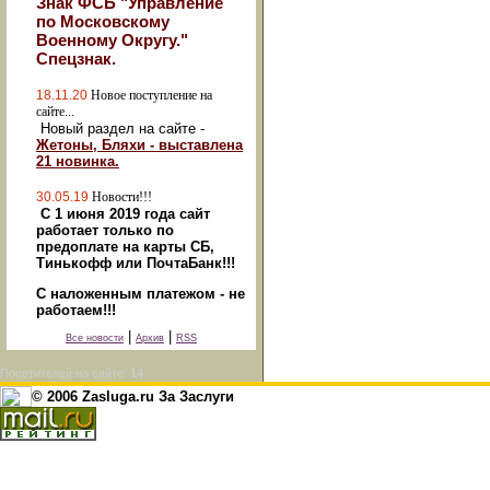
Знак ФСБ "Управление
по Московскому
Военному Округу."
Спецзнак.
18.11.20
Новое поступление на
сайте...
Новый раздел на сайте -
Жетоны, Бляхи - выставлена
21 новинка.
30.05.19
Новости!!!
С 1 июня 2019 года сайт
работает только по
предоплате на карты СБ,
Тинькофф или ПочтаБанк!!!
С наложенным платежом - не
работаем!!!
|
|
Все новости
Архив
RSS
Посетителей на сайте:
14
© 2006 Zasluga.ru За Заслуги