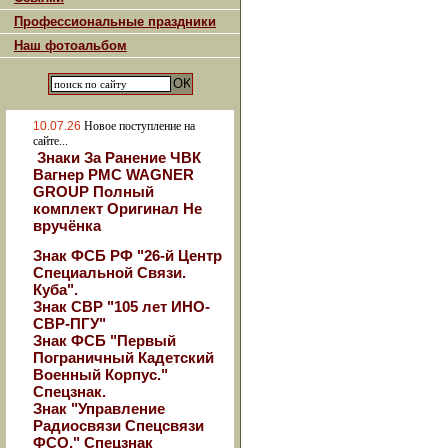
Профессиональные праздники
Наш фотоальбом
10.07.26
Новое поступление на
сайте...
Знаки За Ранение ЧВК
Вагнер РМС WAGNER
GROUP Полный
комплект Оригинал Не
вручёнка
Знак ФСБ РФ "26-й Центр
Специальной Связи.
Куба".
Знак СВР "105 лет ИНО-
СВР-ПГУ"
Знак ФСБ "Первый
Пограничный Кадетский
Военный Корпус."
Спецзнак.
Знак "Управление
Радиосвязи Спецсвязи
ФСО." Спецзнак