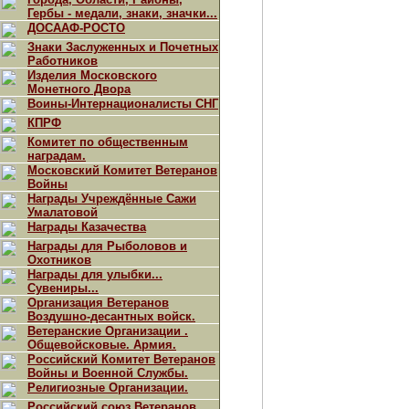
Гербы - медали, знаки, значки...
ДОСААФ-РОСТО
Знаки Заслуженных и Почетных
Работников
Изделия Московского
Монетного Двора
Воины-Интернационалисты СНГ
КПРФ
Комитет по общественным
наградам.
Московский Комитет Ветеранов
Войны
Награды Учреждённые Сажи
Умалатовой
Награды Казачества
Награды для Рыболовов и
Охотников
Награды для улыбки...
Сувениры...
Организация Ветеранов
Воздушно-десантных войск.
Ветеранские Организации .
Общевойсковые. Армия.
Российский Комитет Ветеранов
Войны и Военной Службы.
Религиозные Организации.
Российский союз Ветеранов