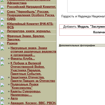
Афганистана
Российский Наградной Комитет.
Союз "Чернобыль" России.
Подразделения Особого Риска.
Гордость и Надежда Национал
ОДКБ
Юбилейный Комитет ВЧК-КГБ-
Добавить
Медаль "Заслуже
ФСБ
Литература, книги, журналы.
Количе
Фрачные Знаки. Брелки.
Заколки.
Разное
Дополнительные фотографии
»
Нагрудные знаки, Знаки
отличия различных ведомств
и организаций...
»
Фанаты Клуба...
»
К Победе в Великой
Отечественной Войне.
Участники Парадов.
Памятные События.
»
Защитники Отечества.
Памяти Павших за Отечество
»
Подводные Лодки
"Комсомолец"
»
Кадеты Суворовцы,
Нахимовцы....
»
Авто
»
Авиация, Космос, ВВС, РВСН,