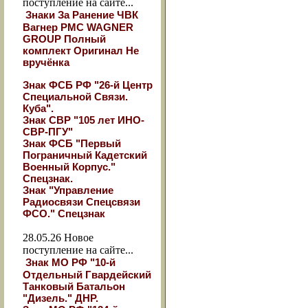
поступление на сайте...
Знаки За Ранение ЧВК
Вагнер РМС WAGNER
GROUP Полный
комплект Оригинал Не
вручёнка
Знак ФСБ РФ "26-й Центр
Специальной Связи.
Куба".
Знак СВР "105 лет ИНО-
СВР-ПГУ"
Знак ФСБ "Первый
Пограничный Кадетский
Военный Корпус."
Спецзнак.
Знак "Управление
Радиосвязи Спецсвязи
ФСО." Спецзнак
28.05.26
Новое
поступление на сайте...
Знак МО РФ "10-й
Отдельный Гвардейский
Танковый Батальон
"Дизель." ДНР.