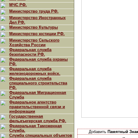
МЧС РФ.
Министерство труда РФ.
Министерство Иностранных
Дел РФ.
Министерство Культуры
Министерство юстиции РФ.
Министерство Сельского
Хозяйства России
Федеральная служба
безопасности РФ.
Федеральная служба охраны
РФ.
Федеральная служба
железнодорожных войск.
Федеральная служба
специального строительства
РФ.
Федеральная Миграционная
Служба
Федеральное агентство
правительственной связи и
информации
Государственная
фельдъегерская служба РФ.
Федеральная Таможенная
Служба.
Добавить
Памятный Знак
Служба специальных объектов