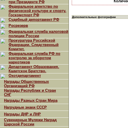
Количе
при Президенте РФ
Федеральное агентство по
физической культуре и спорту.
Госкомспорт РФ
Дополнительные фотографии
Судебный депортамент РФ
Росрезерв
Федеральная служба налоговой
полиции России
Прокуратура Российской
Федерации. Следственный
Комитет.
Федеральная служба РФ по
контролю за оборотом
наркотиков
Департамент Образования.
Кадетское Братство.
Охотдепартамент
Награды Общественных
Организаций РФ
Награды Республик и Стран
СНГ
Награды Разных Стран Мира
Нагрудные знаки СССР
Награды ДНР и ЛНР
Сувенирные Муляжи Наград
Царской России