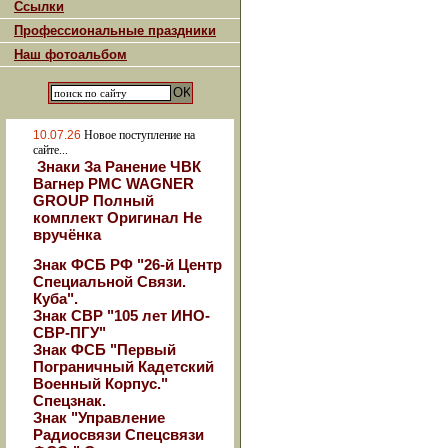
Ссылки
Профессиональные праздники
Наш фотоальбом
10.07.26
Новое поступление на
сайте...
Знаки За Ранение ЧВК
Вагнер РМС WAGNER
GROUP Полный
комплект Оригинал Не
вручёнка
Знак ФСБ РФ "26-й Центр
Специальной Связи.
Куба".
Знак СВР "105 лет ИНО-
СВР-ПГУ"
Знак ФСБ "Первый
Пограничный Кадетский
Военный Корпус."
Спецзнак.
Знак "Управление
Радиосвязи Спецсвязи