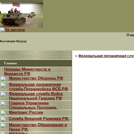
О на
Коллекция Наград
»
Федеральная пограничная сл
Главная
Награды Министерств и
Ведомств РФ
Министерство Обороны РФ
Федеральная пограничная
служба-Погранвойска ФСБ РФ
Федеральная служба Войск
Национальной Гвардии РФ
Главное Управление
Специальных Программ.
Минтранс России
Служба Внешней Разведки РФ.
Министерство Образования и
Науки РФ.