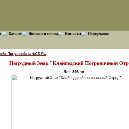
с
Каталог
Доставка и оплата
Контакты
Информация
ужба-Погранвойска ФСБ РФ
Нагрудный Знак "Клайпедский Пограничный Отр
Лот:
846/пв