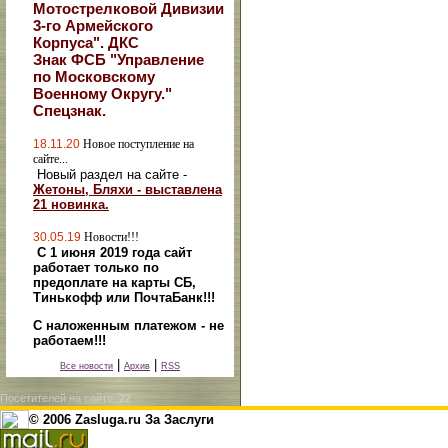
Мотострелковой Дивизии
3-го Армейского
Корпуса". ДКС
Знак ФСБ "Управление
по Московскому
Военному Округу."
Спецзнак.
18.11.20
Новое поступление на
сайте...
Новый раздел на сайте -
Жетоны, Бляхи - выставлена
21 новинка.
30.05.19
Новости!!!
С 1 июня 2019 года сайт
работает только по
предоплате на карты СБ,
Тинькофф или ПочтаБанк!!!
С наложенным платежом - не
работаем!!!
|
|
Все новости
Архив
RSS
Посетителей на сайте:
22
© 2006 Zasluga.ru За Заслуги