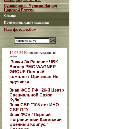
Сувенирные Муляжи Наград
Царской России
Ссылки
Профессиональные праздники
Наш фотоальбом
10.07.26
Новое поступление на
сайте...
Знаки За Ранение ЧВК
Вагнер РМС WAGNER
GROUP Полный
комплект Оригинал Не
вручёнка
Знак ФСБ РФ "26-й Центр
Специальной Связи.
Куба".
Знак СВР "105 лет ИНО-
СВР-ПГУ"
Знак ФСБ "Первый
Пограничный Кадетский
Военный Корпус."