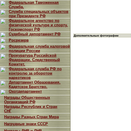
Федеральная Таможенная
Служба.
Служба специальных объектов
при Президенте РФ
Федеральное агентство по
физической культуре и спорту.
Госкомспорт РФ
Судебный депортамент РФ
Дополнительные фотографии
Росрезерв
Федеральная служба налоговой
полиции России
Прокуратура Российской
Федерации. Следственный
Комитет.
Федеральная служба РФ по
контролю за оборотом
наркотиков
Департамент Образования.
Кадетское Братство.
Охотдепартамент
Награды Общественных
Организаций РФ
Награды Республик и Стран
СНГ
Награды Разных Стран Мира
Нагрудные знаки СССР
Награды ДНР и ЛНР