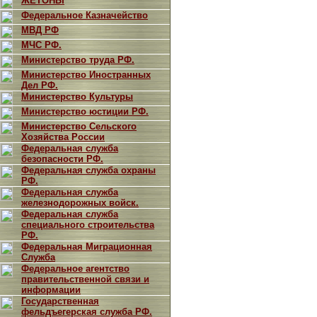
ЖЕТОНЫ
Федеральное Казначейство
МВД РФ
МЧС РФ.
Министерство труда РФ.
Министерство Иностранных
Дел РФ.
Министерство Культуры
Министерство юстиции РФ.
Министерство Сельского
Хозяйства России
Федеральная служба
безопасности РФ.
Федеральная служба охраны
РФ.
Федеральная служба
железнодорожных войск.
Федеральная служба
специального строительства
РФ.
Федеральная Миграционная
Служба
Федеральное агентство
правительственной связи и
информации
Государственная
фельдъегерская служба РФ.